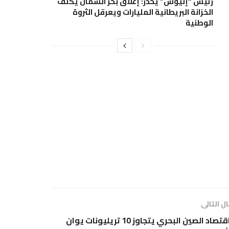
رئيس “إنيوس” يحذر: إغلاق بحر الشمال يكلف
الخزانة البريطانية المليارات ويعرقل الثروة
الوطنية
ل التالى
اقتصاد الصين البحري يتجاوز 10 تريليونات يوان