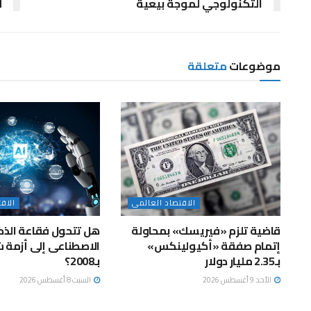
التكنولوجي لموجة بيعية
ل
موضوعات
متعلقة
الاقتصاد العالمى
الاق
قاضية تلزم «فيريسك» بمحاولة
هل تتحول فقاعة الذك
إتمام صفقة «أكيولينكس»
الاصطناعى إلى أزمة 
بـ2.35 مليار دولار
بـ2008؟
الأحد 9 أغسطس 2026
السبت 8 أغسطس 2026