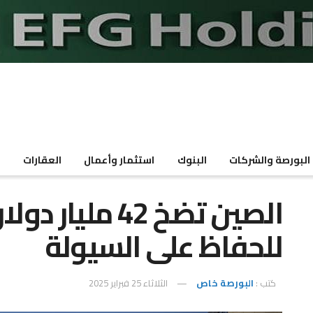
البورصة والشركات
البنوك
استثمار وأعمال
العقارات
م
الصين تضخ 42 م
للحفاظ على السيولة
كتب :
البورصة خاص
الثلاثاء 25 فبراير 2025