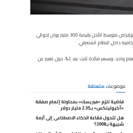
أعلن بنك الصين المركزي، اليوم الثلاثاء، عن تنفيذ عملية تسهيل للإقراض متوسط الأجل بقيمة 300 مليار يوان (حوالي
وأوضح بنك الصين، في بيان، أن التسهيلات تتميز بفترة استحقاق لعام واحد، وبسعر فائدة ثابت عند 2%، دون تغيير عن
موضوعات
متعلقة
قاضية تلزم «فيريسك» بمحاولة إتمام صفقة
«أكيولينكس» بـ2.35 مليار دولار
هل تتحول فقاعة الذكاء الاصطناعى إلى أزمة
شبيهة بـ2008؟