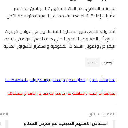
في يناير الماضي، ضخ البنك المركزي 1.7 تريليون يوان عبر
عمليات إعادة شراء عكسية، مما عزز السيولة متوسطة الأجل.
أكد وانغ تشينغ، كبير المحللين الاقتصاديين في غولدن كريديت
ريتينغ، أن المعروض النقدي الحالي كافٍ لدعم البنوك في زيادة
الإقراض وتمويل السندات الحكومية واستقرار الأسواق المالية.
الوسوم:
الصين
لمتابعة أخر الأخبار والتحليلات من جريدة البورصة عبر واتس اب اضغط هنا
لمتابعة أخر الأخبار والتحليلات من جريدة البورصة عبر التليجرام اضغط هنا
المقال السابق
المقا
انخفاض الأسهم الصينية مع تعرض القطاع