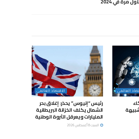
أول مرة في 2024
تصاد العالمى
الاقتصاد العالمى
اء
رئيس “إنيوس” يحذر: إغلاق بحر
شبيهة
الشمال يكلف الخزانة البريطانية
المليارات ويعرقل الثروة الوطنية
السبت 8 أغسطس 2026