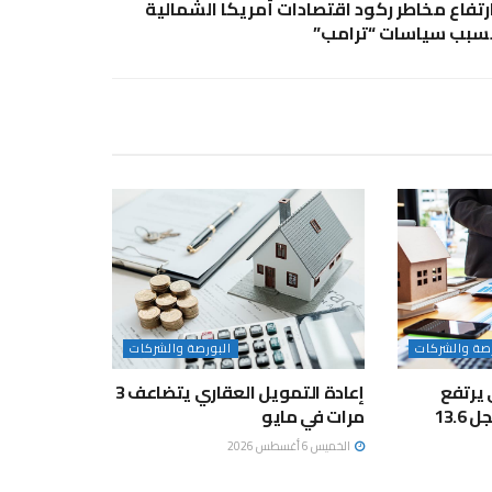
رتفاع مخاطر ركود اقتصادات أمريكا الشمالية
سبب سياسات “ترامب”
رصة والشركات
البورصة والشركات
 يرتفع
إعادة التمويل العقاري يتضاعف 3
17.5% خلال مايو ويسجل 13.6
مرات في مايو
الخميس 6 أغسطس 2026