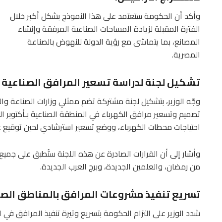
وأكد أن الحكومة ستعتمد على هذا النموذج بشكل أكبر خلال
الفترة المقبلة لزيادة المساحات الصناعية المرفقة وإنشاء
المصانع، بما يتماشى مع رؤية الدولة للنهوض بالصناعة
المصرية.
تشكيل لجنة لدراسة تسعير المرافق الصناعية
وجّه الوزير، بتشكيل لجنة مشتركة تضم ممثلي وزارات الصناعة وال
تصميم وتسعير مرافق الكهرباء في المنطقة الصناعية بـأكتوبر الجد
احتياجات محطات الكهرباء، ووضع تسعير استرشادي لحين توقيع ع
وأشار إلى أن القرارات الصادرة عن هذه اللجنة ستُطبق على جميع 
من رمضان، والعلمين الجديدة، وبرج العرب الجديدة.
تسريع تنفيذ مشروعات المرافق بالمناطق الصن
شدد الوزير على التزام الحكومة بتسريع وتيرة تنفيذ المرافق في ال