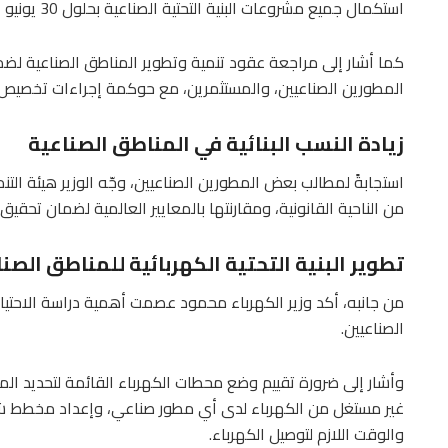
استكمال جميع مشروعات البنية التحتية الصناعية بحلول 30 يونيو المقبل.
كما أشار إلى مراجعة عقود تنمية وتطوير المناطق الصناعية ل
المطورين الصناعيين، والمستثمرين، مع حوكمة إجراءات تخصيص الأ
زيادة النسب البنائية في المناطق الصناعية
استجابةً لمطالب بعض المطورين الصناعيين، وجّه الوزير هيئة التنمي
من الناحية القانونية، ومقارنتها بالمعايير العالمية لضمان تحقي
تطوير البنية التحتية الكهربائية للمناطق الصن
من جانبه، أكد وزير الكهرباء محمود عصمت أهمية دراسة الاحتياجا
الصناعيين.
وأشار إلى ضرورة تقييم وضع محطات الكهرباء القائمة لتحديد 
غير مستغل من الكهرباء لدى أي مطور صناعي، وإعداد مخطط شا
والوقت اللازم لتوصيل الكهرباء.