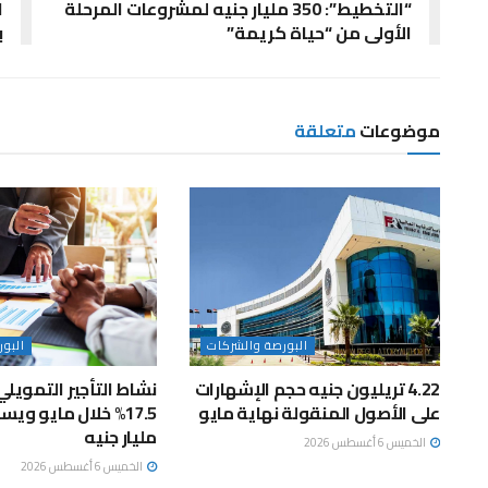
“التخطيط”: 350 مليار جنيه لمشروعات المرحلة
ا
الأولى من “حياة كريمة”
ب
موضوعات
متعلقة
البورصة والشركات
البو
4.22 تريليون جنيه حجم الإشهارات
نشاط التأجير التمويلي
على الأصول المنقولة نهاية مايو
مليار جنيه
الخميس 6 أغسطس 2026
الخميس 6 أغسطس 2026