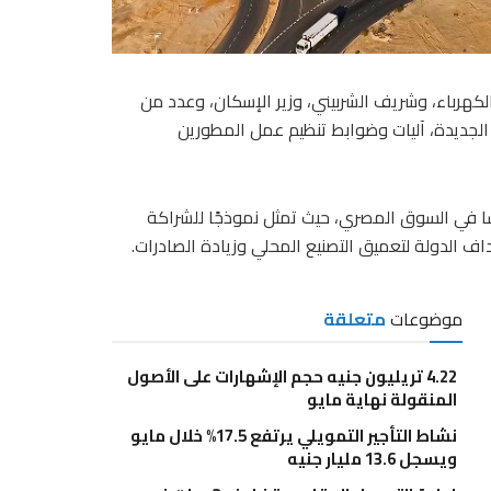
لكهرباء، وشريف الشربيني، وزير الإسكان، وعدد من
 الجديدة، آليات وضوابط تنظيم عمل المطورين
سًا في السوق المصري، حيث تمثل نموذجًا للشراكة
ف الدولة لتعميق التصنيع المحلي وزيادة الصادرات.
موضوعات
متعلقة
4.22 تريليون جنيه حجم الإشهارات على الأصول
المنقولة نهاية مايو
نشاط التأجير التمويلي يرتفع 17.5% خلال مايو
ويسجل 13.6 مليار جنيه