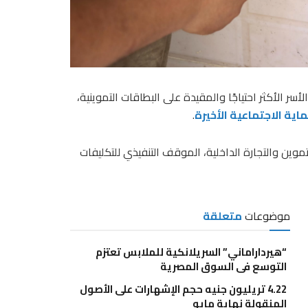
م الإضافي لنحو 10 ملايين أسرة من الأسر الأكثر احتياجًا والمقيدة على البطاقات التموينية،
اية الاجتماعية الأخيرة
.
وين والتجارة الداخلية، الموقف التنفيذي للتكليفات
موضوعات
متعلقة
“هيرداراماني” السريلانكية للملابس تعتزم
التوسع في السوق المصرية
4.22 تريليون جنيه حجم الإشهارات على الأصول
المنقولة نهاية مايو