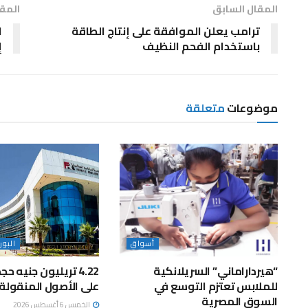
المقال السابق
المقا
ترامب يعلن‭ ‬الموافقة على إنتاج الطاقة
ا
باستخدام الفحم النظيف
إ
موضوعات
متعلقة
أسواق
البو
“هيرداراماني” السريلانكية
4.22 تريليون جنيه ح
للملابس تعتزم التوسع في
على الأصول المنقولة 
السوق المصرية
الخميس 6 أغسطس 2026