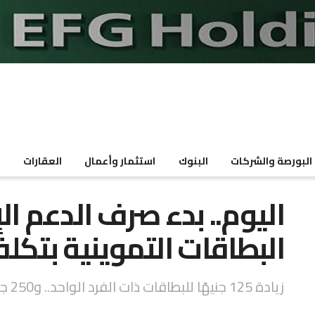
البورصة والشركات
البنوك
استثمار وأعمال
العقارات
م
اليوم.. بدء صرف الدعم ا
البطاقات التموينية بتكلفة 4 مليارات ج
زيادة 125 جنيهًا للبطاقات ذات الفرد الواحد.. و250 جنيهًا لفردين فأكثر خلال مارس وأبريل