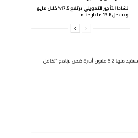
نشاط التأجير التمويلي يرتفع 17.5% خلال مايو
ويسجل 13.6 مليار جنيه
كما سيتم صرف 300 جنيه إضافية لكل أسرة خلال شهر رمضان، ليستفيد منها 5.2 مليون أسرة ضمن برنامج “تكافل