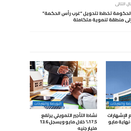
ل التالى
لحكومة تخطط لتحويل “غرب رأس الحكمة”
لى منطقة تنموية متكاملة
رصة والشركات
البورصة والشركات
جم الإشهارات
نشاط التأجير التمويلي يرتفع
نهاية مايو
17.5% خلال مايو ويسجل 13.6
مليار جنيه