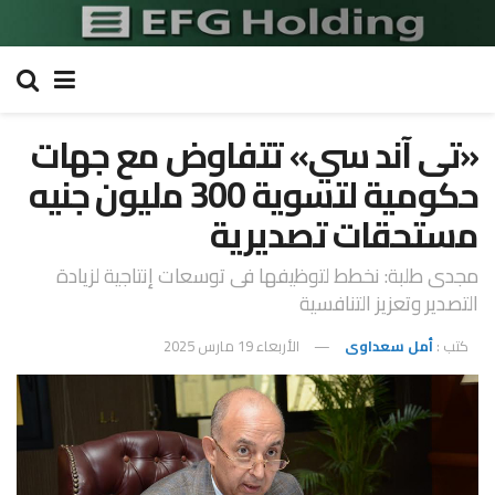
«تى آند سي» تتفاوض مع جهات
حكومية لتسوية 300 مليون جنيه
مستحقات تصديرية
مجدى طلبة: نخطط لتوظيفها فى توسعات إنتاجية لزيادة
التصدير وتعزيز التنافسية
كتب :
أمل سعداوى
الأربعاء 19 مارس 2025