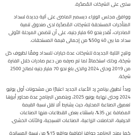
سلبى على الشركات المُصدّرة.
ووافق مجلس الوزراء ديسمبر الماضى على آلية جديدة لسداد
المتأخرات المستحقة للشركات المُصدّرة لدى صندوق تنمية
الصادرات، تُقدر بنحو 60 مليار جنيه، على أن تتضمن المرحلة الأولى
سداد ما بين 40 و50% من إجمالى قيمة المستحقات.
وتتيح الآلية الجديدة للشركات عدة خيارات للسداد وفقًا لظروف كل
شركة، وذلك استكمالاً لما تم صرفه من دعم صادرات خلال الفترة
من 2019 وحتى 2024 والذى بلغ نحو 70 مليار جنيه لصالح 2500
شركة.
وبدأ تطبيق برنامج رد الأعباء الجديد اعتبارًا من مشحونات أول يوليو
2024 وحتى نهاية يونيو 2025، ويتضمن البرنامج عدة محاور أبرزها
تعميق الصناعة المحلية، حيث يشترط ألا تقل نسبة القيمة
المضافة عن 35%، باستثناء بعض القطاعات منها الصناعات
الحرفية، الحاصلات الزراعية، الصناعات النسيجية، والأثاث الخشبى.
كما يمنح البرنامج حوافز إضافية بواقع 15% من نسبة المساندة