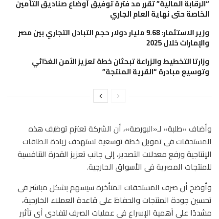
“الرقابة المالية” تقرر مد فترة توفيق أوضاع صناديق التأمين
الخاصة حتى نهاية العام الجاري
وزير الاستثمار: 9.68 مليار دولار حجم التبادل التجاري بين مصر
والإمارات خلال 2025
وزارتا التخطيط والزراعة تبحثان خطة تعزيز الأمن الغذائي
وتوسيع مبادرة “القرية المنتجة”
وأضاف «طلبة» لـ«البورصة»، أن الشركة تعتزم توظيف هذه
المستحقات فى تمويل خطة توسعية تستهدف زيادة الطاقات
الإنتاجية ورفع معدلات التصدير، إلى جانب تعزيز القدرة التنافسية
للمنتجات المصرية فى الأسواق الخارجية.
وأوضح أن صرف المستحقات المتأخرة سيسهم بشكل مباشر فى
تحسين جودة المنتجات والحفاظ على قاعدة العملاء الخارجية،
مشددًا على أهمية الإسراع فى عمليات الصرف لتفادى أى تأثير