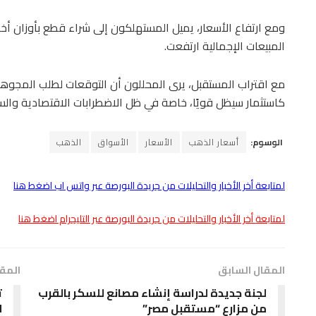
ومع ارتفاع الأسعار، يميل المستهلكون إلى شراء قطع بأوزان أخ
المبيعات الإجمالية ارتفعت.
مع اقتراب المستقبل، يرى المحللون أن التوقعات لطلب المجوهر
كاستثمار سيظل قويًا، خاصة في ظل الاضطرابات الاقتصادية والس
الوسوم:
أسعار الذهب
الأسعار
الأسواق
الذهب
لمتابعة أخر الأخبار والتحليلات من جريدة البورصة عبر واتس اب اضغط هنا
لمتابعة أخر الأخبار والتحليلات من جريدة البورصة عبر التليجرام اضغط هنا
المقال السابق
المقا
لجنة جديدة لدراسة إنشاء مصانع للسكر بالقرب
ت
من مزارع “مستقبل مصر”
ل