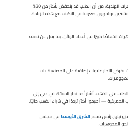
ومع ذلك، حذر بريثيراج كوتاري، رئيس رابطة تجار السبائك والمجوهرات الهندية، من أن الطلب قد ينخفض بأكثر من 30%
أن المشترين يواجهون صعوبة في التكيف مع هذه الزيادة،
ت انخفاضًا كبيرًا في أعداد الزبائن، بما يقل عن نصف
ن، لا يزال الطلب على الذهب ضعيفًا منذ عام 2024، حيث يفرض التجار علاوات إضافية على المصنعية. بات
لمجوهرات.
طلب على الذهب. أشار أحد تجار السبائك في دبي إلى
الجمركية — أصبحوا أكثر ترددًا في شراء الذهب حاليًا.
درو نيلور، رئيس قسم
الشرق الأوسط
في مجلس