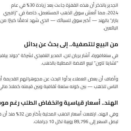
الجدير بالذكر أن هذه القفزة جاءت بعد زيادة 30% في عام
2024، مما أنعش سوق الذهب المستعمل، خاصة في “زافيري
بازار” بالهند — أكبر سوق للسبائك — الذي شهد تدفقًا كبيرًا من
البائعين.
من البيع للتصفية.. إلى بحث عن بدائل
في سنغافورة، أشار بريان لان، المدير التنفيذي لشركة “جولد ييلف
“تشاينا تاون” لبيع الفضة المطلية بالذهب.
وأضاف أن بعض العملاء بدأوا البحث عن مجوهراتهم القديمة أو ا
الناس للذهب — بين كونه سلعة ثقافية وبين قيمته كملاذ مالي 
الهند.. أسعار قياسية وانخفاض الطلب رغم مو
وفي الهند، ارتفعت
ليصل السعر إلى 89,796 روبية لكل 10 جرامات.