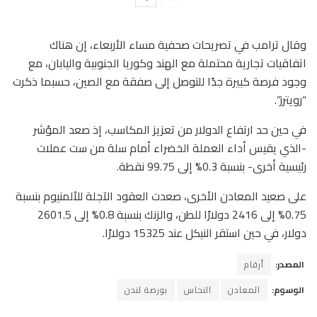
وقال ترامب في تصريحات صحفية مساء الأربعاء، إن هناك
اتفاقيات تجارية محتملة مع الهند وكوريا الجنوبية واليابان، مع
وجود فرصة كبيرة جدًا للتوصل إلى صفقة مع الصين، حسبما ذكرت
“رويترز”.
في حين حد ارتفاع الدولار من تعزيز المكاسب، إذ صعد المؤشر
-الذي يقيس أداء العملة الخضراء أمام سلة من ست عملات
رئيسية أخرى- بنسبة 0.3% إلى 99.75 نقطة.
على صعيد المعادن الأخرى، صعدت العقود الآجلة للألمنيوم بنسبة
0.75% إلى 2416 دولارًا للطن، والزنك بنسبة 0.8% إلى 2601.5
دولار، في حين استقر النيكل عند 15325 دولارًا.
المصدر:
أرقام
الوسوم:
المعادن
النحاس
بورصة لندن