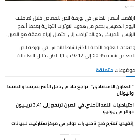
النحاس
ارتفعت أسعار النحاس في بورصة لندن للمعادن خلال تعاملات
اليوم الخميس، بدعم من هدوء التوترات التجارية بعدما ألمح
الرئيس الأمريكي دونالد ترامب إلى احتمال إبرام صفقة مع الصين.
وصعدت العقود الآجلة الأكثر نشاطاً للنحاس في بورصة لندن
للمعادن بنسبة 0.95% إلى 9212 دولارًا للطن، خلال التعاملات.
موضوعات
متعلقة
“التعاون الاقتصادي”: تراجع حاد في دخل الأسر بفرنسا والنمسا
واليونان
احتياطيات النقد الأجنبي في الصين ترتفع إلى 3.41 تريليون
دولار في يوليو
إنفيديا تعتزم ضخ 3 مليارات دولار في مركز ستارغيت للبيانات