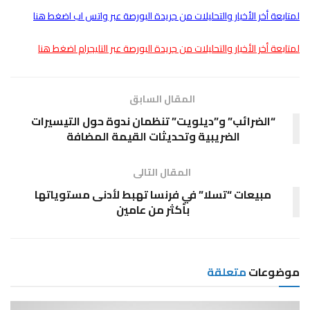
لمتابعة أخر الأخبار والتحليلات من جريدة البورصة عبر واتس اب اضغط هنا
لمتابعة أخر الأخبار والتحليلات من جريدة البورصة عبر التليجرام اضغط هنا
المقال السابق
“الضرائب” و”ديلويت” تنظمان ندوة حول التيسيرات
الضريبية وتحديثات القيمة المضافة
المقال التالى
مبيعات “تسلا” في فرنسا تهبط لأدنى مستوياتها
بأكثر من عامين
موضوعات
متعلقة