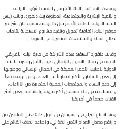
ووقعت نائبة رئيس البنك الأفريقي للتنمية لشؤون الزراعة
والتنمية البشرية والاجتماعية، الدكتورة بيث دنفورد، ونائب رئيس
اللجنة الدولية للصليب الأحمر جيل كاربونييه، بحسب بيان نشر عبر
موقع البنك، اتفاقية تمويل وتنفيذ مشروع الاستجابة للأزمات
لصالح النساء والمجتمعات المتضررة في السودان.
وقالت دنفورد “تستفيد هذه الشراكة من خبرة البنك الأفريقي
للتنمية في مجال التمويل الإنمائي طويل الأجل وخبرة اللجنة
الدولية للصليب الأحمر العميقة في المجال الإنساني ووصولها
إلى بعض المناطق الأكثر اضطراباً في العالم، ونحن نهدف معاً
إلى دعم النساء والمجتمعات المحلية المتضررة من النزاعات،
والمساعدة في بناء مستقبل أكثر مرونة واستدامة لبعض أكثر
الفئات ضعفاً في أفريقيا”.
ومنذ اندلاع النزاع في السودا
وارتفع معدل انعدام الأمن الغذائي، وتصاعد العنف القائم على ا