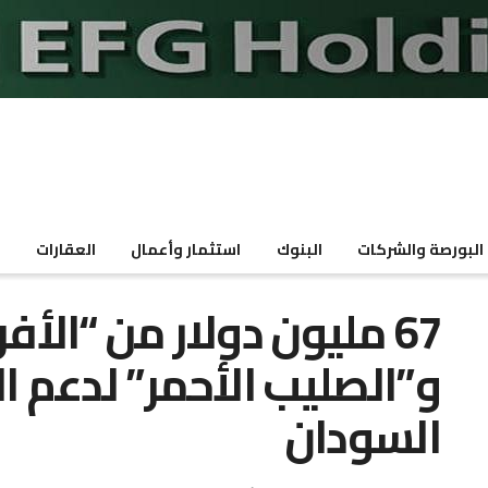
البورصة والشركات
البنوك
استثمار وأعمال
العقارات
م
67 مليون دولار من “الأف
و”الصليب الأحمر” لدعم ا
السودان