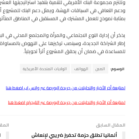
وتلتزم مجموعة البنك الأفريقي للتنمية بتنفيذ استراتيجيتها العشر
ودعم التعافي في السياقات الهشة. ويمثل دعم البنك للمشروع أيضاً
بمثابة نموذج للعمل المشترك في المستقبل في المناطق المتأثرة 
يذكر أن إدارة النوع الاجتماعي والمرأة والمجتمع المدني في ال
إطار الشراكة الجديدة، وسينصب تركيزها على النهوض بالمساواة 
للمساعدة في ضمان أن يحقق المشروع أثراً تحويلياً.
الوسوم:
الصين
الهواتف
الولايات المتحدة الأمريكية
لمتابعة أخر الأخبار والتحليلات من جريدة البورصة عبر واتس اب اضغط هنا
لمتابعة أخر الأخبار والتحليلات من جريدة البورصة عبر التليجرام اضغط هنا
المقال السابق
المقا
ألمانيا تطلق حزمة تحفيز ضريبي لإنعاش
ا