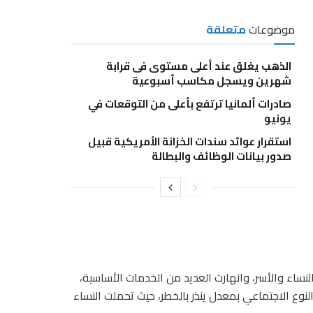
موضوعات
متعلقة
الذهب يغلق عند أعلى مستوى فى قرابة
شهرين ويسجل مكاسب أسبوعية
صادرات ألمانيا ترتفع بأعلى من التوقعات في
يونيو
استقرار عوائد سندات الخزانة الأمريكية قبيل
صدور بيانات الوظائف والبطالة
ن في أبريل 2023، نزح الملايين من النساء والأسر، وانهارت العديد من الخدمات الأساسية،
لنوع الاجتماعي بمعدل ينذر بالخطر، حيث تحملت النساء