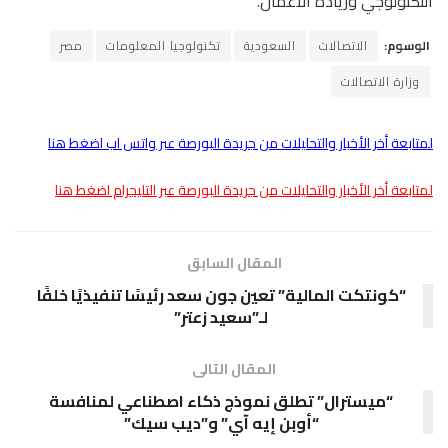
التكنولوجي وريادة الأعمال.
الوسوم:
الاتصالات
السعودية
تكنولوجيا المعلومات
مصر
وزارة الاتصالات
لمتابعة أخر الأخبار والتحليلات من جريدة البورصة عبر واتس اب اضغط هنا
لمتابعة أخر الأخبار والتحليلات من جريدة البورصة عبر التليجرام اضغط هنا
المقال السابق
“كونتكت المالية” تعين جون سعد رئيسًا تنفيذيًا خلفًا
لـ”سعيد زعتر”
المقال التالى
“ميسترال” تطلق نموذج ذكاء اصطناعي لمنافسة
“أوبن إيه آي” و”ديب سيك”