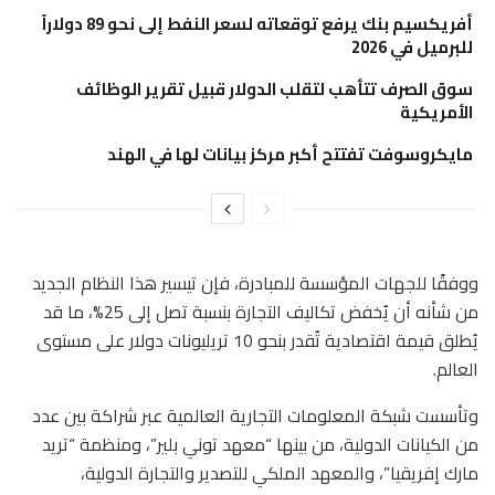
أفريكسيم بنك يرفع توقعاته لسعر النفط إلى نحو 89 دولاراً
للبرميل في 2026
سوق الصرف تتأهب لتقلب الدولار قبيل تقرير الوظائف
الأمريكية
مايكروسوفت تفتتح أكبر مركز بيانات لها في الهند
ووفقًا للجهات المؤسسة للمبادرة، فإن تيسير هذا النظام الجديد
من شأنه أن يُخفض تكاليف التجارة بنسبة تصل إلى 25%، ما قد
يُطلق قيمة اقتصادية تُقدر بنحو 10 تريليونات دولار على مستوى
العالم.
وتأسست شبكة المعلومات التجارية العالمية عبر شراكة بين عدد
من الكيانات الدولية، من بينها “معهد توني بلير”، ومنظمة “تريد
مارك إفريقيا”، والمعهد الملكي للتصدير والتجارة الدولية،