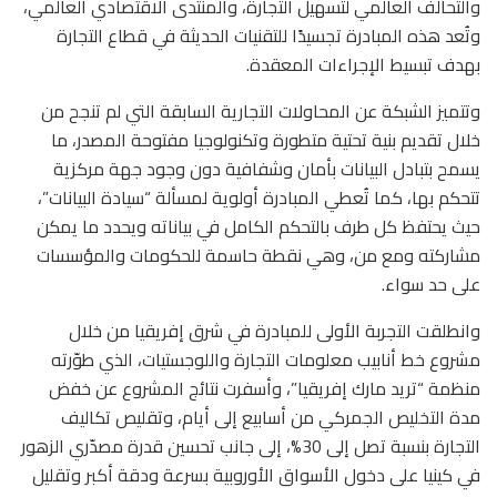
والتحالف العالمي لتسهيل التجارة، والمنتدى الاقتصادي العالمي،
وتُعد هذه المبادرة تجسيدًا للتقنيات الحديثة في قطاع التجارة
بهدف تبسيط الإجراءات المعقدة.
وتتميز الشبكة عن المحاولات التجارية السابقة التي لم تنجح من
خلال تقديم بنية تحتية متطورة وتكنولوجيا مفتوحة المصدر، ما
يسمح بتبادل البيانات بأمان وشفافية دون وجود جهة مركزية
تتحكم بها، كما تُعطي المبادرة أولوية لمسألة “سيادة البيانات”،
حيث يحتفظ كل طرف بالتحكم الكامل في بياناته ويحدد ما يمكن
مشاركته ومع من، وهي نقطة حاسمة للحكومات والمؤسسات
على حد سواء.
وانطلقت التجربة الأولى للمبادرة في شرق إفريقيا من خلال
مشروع خط أنابيب معلومات التجارة واللوجستيات، الذي طوّرته
منظمة “تريد مارك إفريقيا”، وأسفرت نتائج المشروع عن خفض
مدة التخليص الجمركي من أسابيع إلى أيام، وتقليص تكاليف
التجارة بنسبة تصل إلى 30%، إلى جانب تحسين قدرة مصدّري الزهور
في كينيا على دخول الأسواق الأوروبية بسرعة ودقة أكبر وتقليل