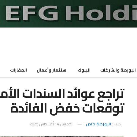
البورصة والشركات
البنوك
استثمار وأعمال
العقارات
م
تراجع عوائد السندات الأم
توقعات خفض الفائدة
كتب :
البورصة خاص
الخميس 14 أغسطس 2025