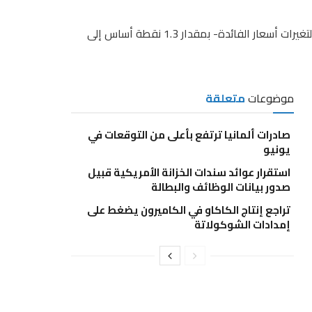
وانخفض العائد على سندات الخزانة لأجل عامين -الأكثر حساسية لتغيرات أسعار الفائدة- بمقدار 1.3 نقطة أساس إلى
موضوعات
متعلقة
صادرات ألمانيا ترتفع بأعلى من التوقعات في
يونيو
استقرار عوائد سندات الخزانة الأمريكية قبيل
صدور بيانات الوظائف والبطالة
تراجع إنتاج الكاكاو في الكاميرون يضغط على
إمدادات الشوكولاتة