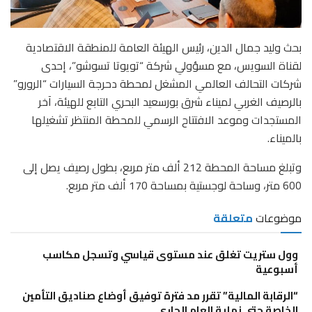
بحث وليد جمال الدين، رئيس الهيئة العامة للمنطقة الاقتصادية
لقناة السويس، مع مسؤولي شركة “تويوتا تسوشو”، إحدى
شركات التحالف العالمي المشغل لمحطة دحرجة السيارات “الرورو”
بالرصيف الغربي لميناء شرق بورسعيد البحري التابع للهيئة، آخر
المستجدات وموعد الافتتاح الرسمي للمحطة المنتظر تشغيلها
بالميناء.
وتبلغ مساحة المحطة 212 ألف متر مربع، بطول رصيف يصل إلى
600 متر، وساحة لوجستية بمساحة 170 ألف متر مربع.
موضوعات
متعلقة
وول ستريت تغلق عند مستوى قياسي وتسجل مكاسب
أسبوعية
“الرقابة المالية” تقرر مد فترة توفيق أوضاع صناديق التأمين
الخاصة حتى نهاية العام الجاري