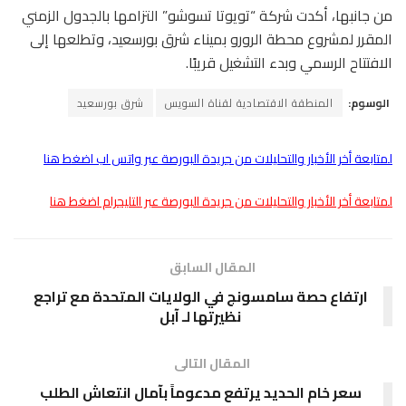
من جانبها، أكدت شركة “تويوتا تسوشو” التزامها بالجدول الزمني
المقرر لمشروع محطة الرورو بميناء شرق بورسعيد، وتطلعها إلى
الافتتاح الرسمي وبدء التشغيل قريبًا.
الوسوم:
المنطقة الاقتصادية لقناة السويس
شرق بورسعيد
لمتابعة أخر الأخبار والتحليلات من جريدة البورصة عبر واتس اب اضغط هنا
لمتابعة أخر الأخبار والتحليلات من جريدة البورصة عبر التليجرام اضغط هنا
المقال السابق
ارتفاع حصة سامسونج في الولايات المتحدة مع تراجع
نظيرتها لـ آبل
المقال التالى
سعر خام الحديد يرتفع مدعوماً بآمال انتعاش الطلب