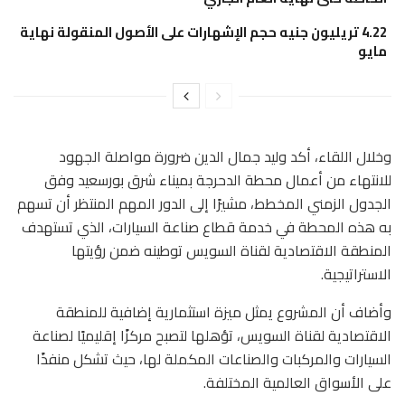
4.22 تريليون جنيه حجم الإشهارات على الأصول المنقولة نهاية
مايو
وخلال اللقاء، أكد وليد جمال الدين ضرورة مواصلة الجهود
للانتهاء من أعمال محطة الدحرجة بميناء شرق بورسعيد وفق
الجدول الزمني المخطط، مشيرًا إلى الدور المهم المنتظر أن تسهم
به هذه المحطة في خدمة قطاع صناعة السيارات، الذي تستهدف
المنطقة الاقتصادية لقناة السويس توطينه ضمن رؤيتها
الاستراتيجية.
وأضاف أن المشروع يمثل ميزة استثمارية إضافية للمنطقة
الاقتصادية لقناة السويس، تؤهلها لتصبح مركزًا إقليميًا لصناعة
السيارات والمركبات والصناعات المكملة لها، حيث تشكل منفذًا
على الأسواق العالمية المختلفة.