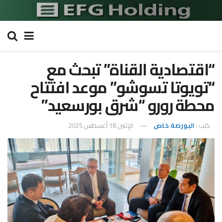
“اقتصادية القناة” تبحث مع
“تويوتا تسوشو” موعد افتتاح
محطة رورو “شرق بورسعيد”
كتب :
البورصة خاص
الإثنين 18 أغسطس 2025