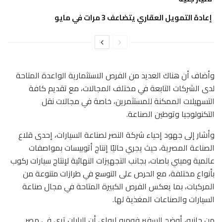
إعادة التمويل العقاري يتضاعف 3 مرات في مايو
وأضاف أن هناك العديد من الفرص الاستثمارية الواعدة المتاحة
لدى الشركات التابعة في مختلف المجالات، مع تقديم كافة
التسهيلات الممكنة للمستثمرين، خاصة في مجالات نقل
التكنولوجيا وتوطين الصناعة.
وأشار إلى جهود إحياء شركة النصر لصناعة السيارات، إحدى قلاع
الصناعة المصرية، حيث يجري حاليًا إنتاج أتوبيسات بمواصفات
عالمية وميني باصات، بجانب التجهيزات النهائية لإنتاج سيارات ركوب
بأنواع مختلفة، مع الحرص على التوسع في طرازات متنوعة من
المركبات، بما يعكس الفرص الكبيرة المتاحة في مجال صناعة
السيارات والصناعات المغذية لها.
من جانبه، أوضح السفير فوميو إيواي أن اليابان ترى في مصر