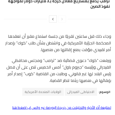
ترامب يدفع بمشاريع معادن حرجة بـ3 مليارات دولار لمواجهة
نفوذ الصين
وجاء ذلك قبل ساعتين تقريبًا من جلسة استماع مقرر أن تعقدها
المحكمة الجزئية الأمريكية في واشنطن بشأن طلب “كوك” بإصدار
أمر تقييدي مؤقت يمنع إقالتها من منصبها.
ورفعت “كوك” دعوى قضائية ضد “ترامب” ومجلس محافظي
الفيدرالي ورئيسه “جيروم باول” أمس الخميس تنص على أن فصل
رئيس البلاد لها غير قانوني، وطلبت من القاضية “كوب” إصدار أمر
بإبقائها في منصبها ريثما تنظر القضية.
الوسوم:
الاحتياطى الفيدرالى
الولايات المتحدة الأمريكية
لمتابعة أخر الأخبار والتحليلات من جريدة البورصة عبر واتس اب اضغط هنا