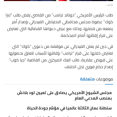
ترامب
طلب الرئيس الأمريكي “دونالد ترامب” من القاضي رفض طلب “ليزا
كوك” عضوة مجلس محافظي الاحتياطي الفيدرالي بإصدار أمر
يمنعه من فصلها، وذلك مع عرض دعواها القضائية التي تعترض
على قرار إقالتها أمام المحكمة.
في حين لم يعلن الفيدرالي عن موقفه من دعوى “كوك” التي
تعترض خلالها على قرار “ترامب” بإقالتها لأسباب تتعلق بحصولها
على قروض عقارية، طلب البنك المركزي من القاضية “جيا كوب”
إصدار حكم فوري لحل الخلاف.
موضوعات
متعلقة
مجلس الشيوخ الأمريكي يصادق على تعيين تود بلانش
بمنصب المدعي العام
سلطنة عمان الثالثة عالميا في مؤشر جودة الحياة