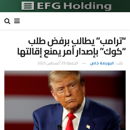
“ترامب” يطالب برفض طلب
“كوك” بإصدار أمر يمنع إقالتها
كتب :
البورصة خاص
الجمعة 29 أغسطس 2025