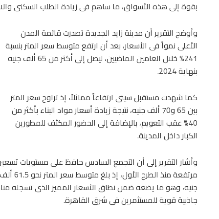
بقوة إلى هذه الأسواق، ما ساهم فى زيادة الطلب السكنى وال
وأوضح التقرير أن مدينة زايد الجديدة تصدرت قائمة المدن
الأعلى نمواً فى الأسعار، بعد أن ارتفع متوسط سعر المتر بنسبة
241% خلال العامين الماضيين، ليصل إلى أكثر من 65 ألف جنيه
بنهاية 2024.
كما شهدت مستقبل سيتى ارتفاعاً مماثلاً، إذ تراوح سعر المتر
بين 65 و70 ألف جنيه، نتيجة زيادة أسعار مواد البناء بأكثر من
40% عقب التعويم، بالإضافة إلى الحضور المكثف للمطورين
الكبار داخل المدينة.
وأشار التقرير إلى أن التجمع السادس حافظ على مستويات تسعير
مرتفعة منذ الطرح الأول، إذ بلغ متوسط سعر المتر نحو 61.5 أل
جنيه، وهو ما يضعه ضمن نطاق الأسعار المميز الذى تسجله من
جاذبية قوية للمستثمرين فى شرق القاهرة.