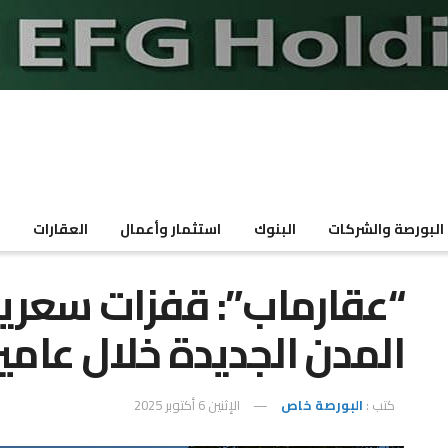
البورصة والشركات
البنوك
استثمار وأعمال
العقارات
م
“عقارماب”: قفزات سعري
المدن الجديدة خلال عامي
كتب :
البورصة خاص
الإثنين 6 أكتوبر 2025