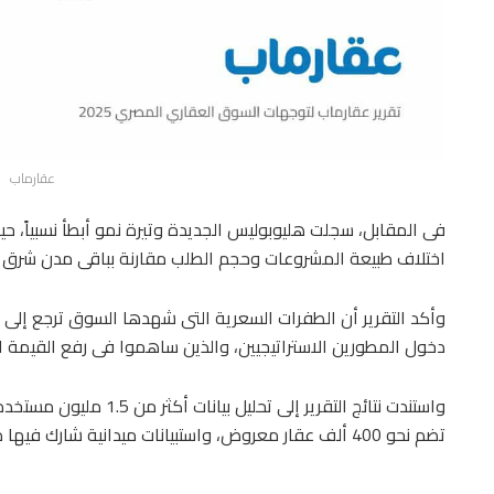
عقارماب
اختلاف طبيعة المشروعات وحجم الطلب مقارنة بباقى مدن شرق ا
وأكد التقرير أن الطفرات السعرية التى شهدها السوق ترجع إلى 
دخول المطورين الاستراتيجيين، والذين ساهموا فى رفع القيمة 
واستندت نتائج التقرير إلى 
تضم نحو 400 ألف عقار معروض، واستبيانات ميدانية شارك فيها مئات المطورين والمسوقين العقاريين.