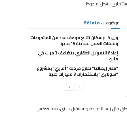
استثمارى بشكل ملحوظ.
موضوعات
متعلقة
وزيرة الإسكان تتابع موقف عدد من المشروعات
وملفات العمل بمدينة 15 مايو
إعادة التمويل العقاري يتضاعف 3 مرات في
مايو
“مصر إيطاليا” تطرح مرحلة “أماري” بمشروع
“سولاري” باستثمارات 8 مليارات جنيه
ف
اطق مثل زايد الجديدة ومستقبل سيتى، مما يعكس