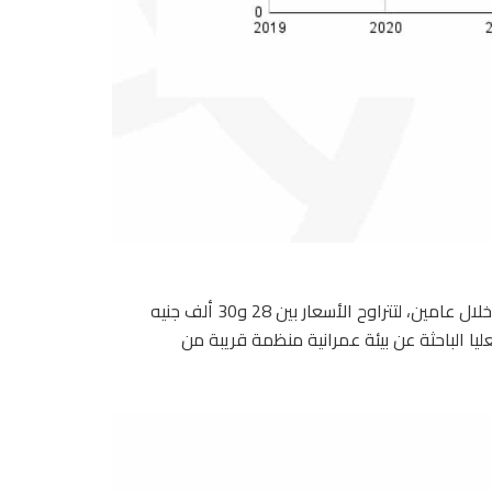
وفى غرب القاهرة، حققت حدائق أكتوبر زيادة اقتربت من 240% خلال عامين، لتتراوح الأسعار بين 28 و30 ألف جنيه
يا الباحثة عن بيئة عمرانية منظمة قريبة من