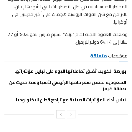
المخاطر الجيوسياسية في ظل الاضطرابات التي تشهدها إيران،
بالتزامن مع شنّ القوات الروسية هجمات على أكبر مدينتين في
أوكرانيا.
وصعدت العقود الآجلة لخام “برنت” تسليم مارس بنحو 0.4% أو 27
سنتا إلى 64.14 دولار للبرميل.
موضوعات
متعلقة
بورصة الكويت تُغلق تعاملاتها اليوم على تباين مؤشراتها
السعودية تخفض سعر خامها الرئيسي لآسيا وسط حديث عن
صفقة هرمز
تباين أداء المؤشرات الصينية مع تراجع قطاع التكنولوجيا