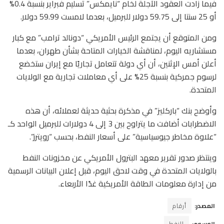
فيما زادت العقود الآجلة لخام “نايمكس” تسليم فبراير بنسبة 0.4%
أو 25 سنتا إلى 59.75 دولار للبرميل، بعدما لامست 59.99 دولار.
ومن المتوقع أن يجتمع الرئيس الأمريكي “دونالد ترامب” مع كبار
مستشاريه اليوم، لمناقشة الخيارات المتاحة بشأن طهران، بعدما
أعلن أمس الإثنين، أن أي دولة تتعامل تجاريًا مع إيران ستخضع
لرسوم جمركية بنسبة 25% على أي معاملات تجارية مع الولايات
المتحدة.
وأوضح بنك “باركليز” في مذكرة بحثية حديثة لعملائه، أن هذه
الاضطرابات أضافت ما يتراوح بين 3 إلى 4 دولارات للبرميل الواحد كـ
“علاوة مخاطر جيوسياسية” على أسعار النفط، بحسب “رويترز”.
وينتظر صدور تقرير معهد البترول الأمريكي عن مخزونات النفط
بالولايات المتحدة في وقت لاحق اليوم، قبل إعلان البيانات الرسمية
من إدارة معلومات الطاقة الأمريكية غدًا الأربعاء.
المصدر:
أرقام
الوسوم:
النفط