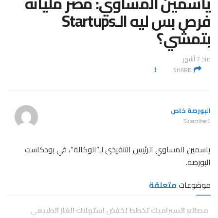
ياسمين المساوي: مصر مليانة
فرص بس ليه الـStartups
بتمشي؟
منذ 7 أشهر
SHARE
البورصة خاص
0 Subscriber
ياسمين المساوي الرئيس التنفيذى لـ”الوكالة”، في بودكاست
البورصة.
موضوعات
متعلقة
مصانع السيراميك تخطط لخفض استهلاك الغاز الطبيعي