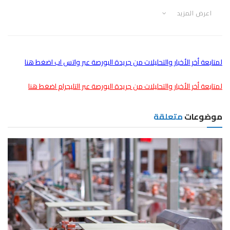
والكهرباء
اعرض المزيد
وزير التخطيط: نستهدف رفع نسبة استثمارات القطاع الخاص
إلى 59%
الحكومة تنفي وجود أزمة في أسمدة الموسم الزراعي
لمتابعة أخر الأخبار والتحليلات من جريدة البورصة عبر واتس اب اضغط هنا
الصيفي
لمتابعة أخر الأخبار والتحليلات من جريدة البورصة عبر التليجرام اضغط هنا
موضوعات
متعلقة
Category:
مالتيميديا
الوسوم:
الشركات الناشئة