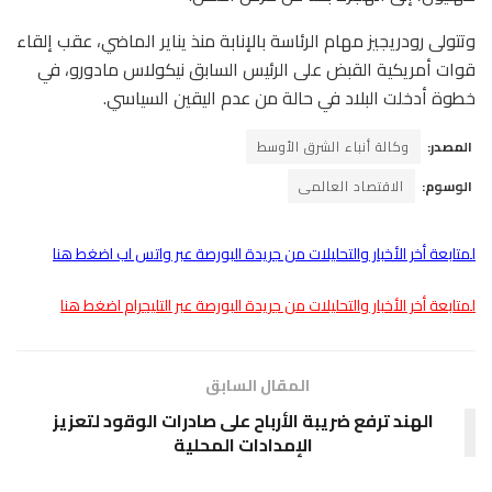
وتتولى رودريجيز مهام الرئاسة بالإنابة منذ يناير الماضي، عقب إلقاء
قوات أمريكية القبض على الرئيس السابق نيكولاس مادورو، في
خطوة أدخلت البلاد في حالة من عدم اليقين السياسي.
المصدر:
وكالة أنباء الشرق الأوسط
الوسوم:
الاقتصاد العالمى
لمتابعة أخر الأخبار والتحليلات من جريدة البورصة عبر واتس اب اضغط هنا
لمتابعة أخر الأخبار والتحليلات من جريدة البورصة عبر التليجرام اضغط هنا
المقال السابق
الهند ترفع ضريبة الأرباح على صادرات الوقود لتعزيز
الإمدادات المحلية