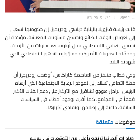
رئيسة فنزويلا بالإنابة ديلسي رودريجيز
قالت رئيسة فنزويلا بالإنابة ديلسي رودريجيز، إن حكومتها تسعى
إلى تعويض الوقت الضائع وتحسين مستويات المعيشة، مؤكدة أن
تحقيق التعافي الاقتصادي يمثل أولوية بعد سنوات من الأزمات،
ومحمّلة العقوبات الأمريكية مسؤولية التدهور الاقتصادي الذي
شهدته البلاد.
وفي خطاب متلفز من العاصمة كاراكاس، أوضحت رودريجيز أن
خطة التعافي تستند إلى نموذج الرعاية الاجتماعية الذي أرساه
الرئيس الراحل هوجو تشافيز، مع التركيز على دعم الفئات الأكثر
ضعفاً في المجتمع، كما أقرت بوجود أخطاء في السياسات
السابقة، داعية إلى إصلاحها وتفادي تكرارها.
موضوعات
متعلقة
صادرات ألمانيا ترتفع بأعلى من التوقعات في يونيو