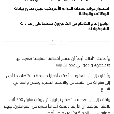
استقرار عوائد سندات الخزانة الأمريكية قبيل صدور بيانات
الوظائف والبطالة
تراجع إنتاج الكاكاو في الكاميرون يضغط على إمدادات
الشوكولاتة
وأضافت: “أطلب أيضاً أن نصحح أخطاءنا السابقة؛ نعترف بها
ونصححها، وأدعو إلى عدم تكرارها”.
وأشارت إلى أن العقوبات ألحقت أضراراً جسيمة بالاقتصاد، ما أدى
إلى سنوات من الانكماش والتضخم المفرط ونقص واسع في
السلع.
ولفتت إلى أن معدلات التضخم تجاوزت في وقت سابق 300 ألف
بالمئة، مؤكدة أن الأزمة دفعت أعداداً كبيرة من المواطنين، بينهم
مهنيون، إلى الهجرة بحثاً عن فرص أفضل.