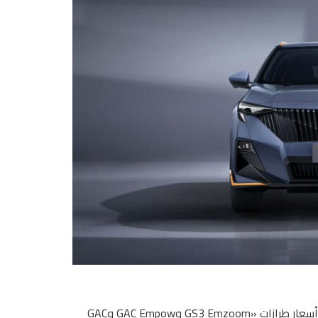
أعلنت شركة جميل موتورز، وكيل علامة GAC فى مصر، عن زيادة أسعار طرازات «GS3 Emzoom وGAC Empow وGAC