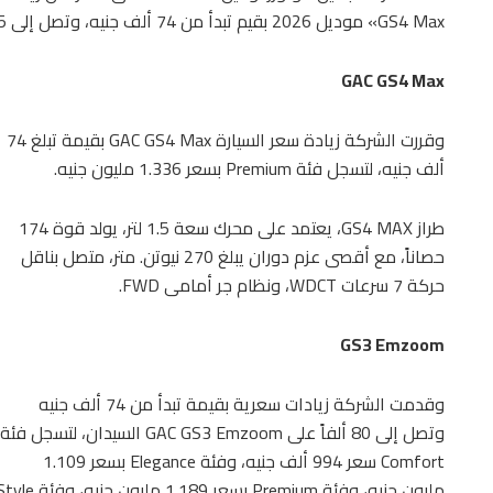
GS4 Max» موديل 2026 بقيم تبدأ من 74 ألف جنيه، وتصل إلى 95 ألفاً.
GAC GS4 Max
وقررت الشركة زيادة سعر السيارة GAC GS4 Max بقيمة تبلغ 74
ألف جنيه، لتسجل فئة Premium بسعر 1.336 مليون جنيه.
طراز GS4 MAX، يعتمد على محرك سعة 1.5 لتر، يولد قوة 174
حصاناً، مع أقصى عزم دوران يبلغ 270 نيوتن. متر، متصل بناقل
حركة 7 سرعات WDCT، ونظام جر أمامى FWD.
GS3 Emzoom
وقدمت الشركة زيادات سعرية بقيمة تبدأ من 74 ألف جنيه
وتصل إلى 80 ألفاً على GAC GS3 Emzoom السيدان، لتسجل فئة
Comfort سعر 994 ألف جنيه، وفئة Elegance بسعر 1.109
مليون جنيه، وفئة Premium بسعر 1.189 مليون جنيه، وفئة R-Style بسعر 1.295 مليون جنيه.