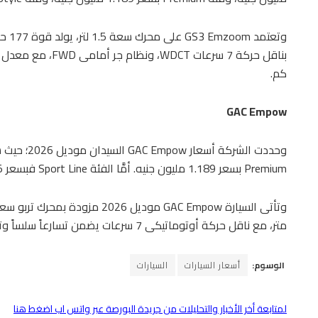
كم.
GAC Empow
Premium بسعر 1.189 مليون جنيه. أمَّا الفئة Sport Line فبسعر 1.295 مليون جنيه، بزيادة بين 80 و95 ألف جنيه.
متر، مع ناقل حركة أوتوماتيكى 7 سرعات يضمن تسارعاً سلساً وتحكماً دقيقاً، ما يوفر تجربة قيادة رياضية ممتعة.
الوسوم:
أسعار السيارات
السيارات
لمتابعة أخر الأخبار والتحليلات من جريدة البورصة عبر واتس اب اضغط هنا