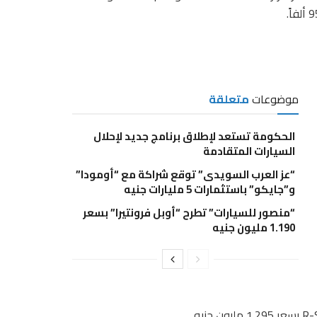
موضوعات
متعلقة
الحكومة تستعد لإطلاق برنامج جديد لإحلال
السيارات المتقادمة
“عز العرب السويدى” توقع شراكة مع “أومودا”
و”جايكو” باستثمارات 5 مليارات جنيه
“منصور للسيارات” تطرح “أوبل فرونتيرا” بسعر
1.190 مليون جنيه