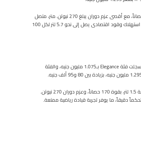
وتعتمد GS3 Emzoom على محرك سعة 1.5 لتر، يولد قوة 177 حصاناً، مع أقصى عزم دوران يبلغ 270 نيوتن. متر، متصل
بناقل حركة 7 سرعات WDCT، ونظام جر أمامى FWD، مع معدل استهلاك وقود اقتصادى يصل إلى نحو 5.7 لتر لكل 100
وحددت الشركة أسعار GAC Empow السيدان موديل 2026؛ حيث سجلت فئة Elegance بـ1.075 مليون جنيه، والفئة
وتأتى السيارة GAC Empow موديل 2026 مزودة بمحرك تربو سعة 1.5 لتر، بقوة 170 حصاناً، وعزم دوران 270 نيوتن.