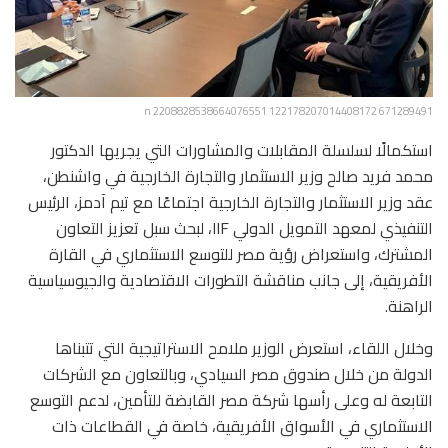
671289491 122178207014408172 2208828538664076551 n
استكمالًا لسلسلة المقابلات والمشاورات التي يجريها الدكتور
محمد فريد صالح وزير الاستثمار والتجارة الخارجية في واشنطن،
عقد وزير الاستثمار والتجارة الخارجية اجتماعًا مع تيم آدمز، الرئيس
التنفيذي لمعهد التمويل الدولي IIF، لبحث سبل تعزيز التعاون
المشترك، واستعراض رؤية مصر للتوسع الاستثماري في القارة
الأفريقية، إلى جانب مناقشة التطورات الاقتصادية والجيوسياسية
الراهنة.
وخلال اللقاء، استعرض الوزير ملامح الاستراتيجية التي تتبناها
الدولة من خلال صندوق مصر السيادي، وبالتعاون مع الشركات
التابعة له وعلى رأسها شركة مصر القابضة للتأمين، لدعم التوسع
الاستثماري في الأسواق الأفريقية، خاصة في القطاعات ذات