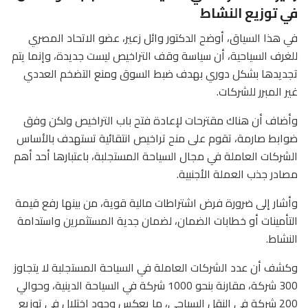
في توزيع النشاط
في هذا السياق، أوضح الدكتور وائل زعير، عضو الاتحاد المصري
للغرف السياحية، أن سياسة وقف التراخيص ليست جديدة، وإنما يتم
تجديدها بشكل دوري بهدف ضبط السوق ومنع التضخم العددي
غير المبرر للشركات.
وأضاف أن هناك مقترحات لإعادة فتح باب التراخيص ولكن وفق
ضوابط صارمة، تقوم على منح تراخيص انتقائية تستهدف بالأساس
الشركات العاملة في مجال السياحة المستجلبة، باعتبارها أحد أهم
مصادر جذب العملة الأجنبية.
وأشار إلى ضرورة فرض اشتراطات مالية قوية، من بينها رفع قيمة
التأمينات أو خطابات الضمان، لضمان جدية المستثمرين واستدامة
النشاط.
وكشف أن عدد الشركات العاملة في السياحة المستجلبة لا يتجاوز
300 شركة، مقارنة بنحو 1000 شركة في السياحة الدينية، وحوالي
200 شركة في النقل السياحي، ما يعكس وجود اختلال في توزيع