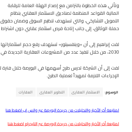
وتأتي هذه الخطوة بالتزامن مع إصدار الهيئة العامة للرقابة
المالية القواعد المنظمة لصناديق الاستثمار العقاري بنظام
التمويل التشاركي، والتي تستهدف تنظيم السوق وضمان حقوق
حملة الوثائق، إلى جانب إتاحة فرص استثمار عقاري دون اشتراط م
2030، من خلال تنفيذ عدد من المشروعات العقارية الجديدة في مناطق متنوعة، من بينها الساحل الشمالي.
لفت إلى أن الشركة تدرس طرح أسهمها في البورصة خلال فترة لا تتجا
الإجراءات اللازمة تمهيداً لعملية الطرح.
الوسوم:
الاستثمار العقارى
التطوير العقارى
العقارات
لمتابعة أخر الأخبار والتحليلات من جريدة البورصة عبر واتس اب اضغط هنا
لمتابعة أخر الأخبار والتحليلات من جريدة البورصة عبر التليجرام اضغط هنا