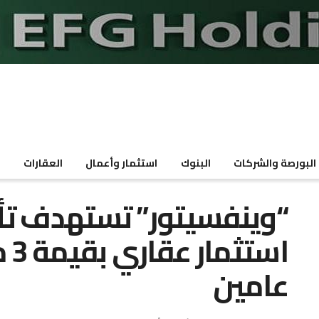
البورصة والشركات
البنوك
استثمار وأعمال
العقارات
م
“وينفسيتور” تستهدف 
است
عامين