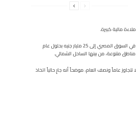
لاءة مالية كبيرة.
لفت إبراهيم إلى أن «وينفسيتور» تستهدف رفع حجم استثماراتها في السوق المصري إلى 25 مليار جنيه بحلول عام
وز عاماً ونصف العام، موضحاً أنه جارٍ حالياً اتخاذ