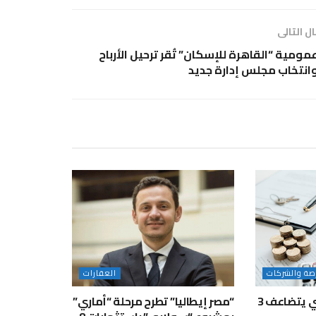
ل التالى
مومية “القاهرة للإسكان” تُقر ترحيل الأرباح
انتخاب مجلس إدارة جديد
رصة والشركات
العقارات
إعادة التمويل العقاري يتضاعف 3
“مصر إيطاليا” تطرح مرحلة “أماري”