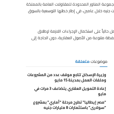
مجموعة المناور المحدودة للمقاولات العامة بالمملكة
عودية، تأسيس صندوق استثمار عقاري بقيمة 3 مليارات جنيه خلال عامين، في إطار خطتها التوسعية بالسوق
حالياً على استكمال الإجراءات اللازمة لإطلاق
فظة متنوعة من الأصول العقارية، دون الحاجة إلى
موضوعات
متعلقة
وزيرة الإسكان تتابع موقف عدد من المشروعات
وملفات العمل بمدينة 15 مايو
إعادة التمويل العقاري يتضاعف 3 مرات في
مايو
“مصر إيطاليا” تطرح مرحلة “أماري” بمشروع
“سولاري” باستثمارات 8 مليارات جنيه