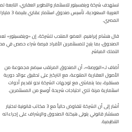
تستهدف شركة وينفسيتور للاستثمار والتطوير العقاري، التابعة ل
العربية الس
المصري.
قال هشام إبراهيم، العضو المنتدب للشركة، إن «وينفسيتور» تعمل 
الصندوق، بما يتيح للمستثمرين الأفراد فرصة شراء حصص في مح
التملك المباشر.
أضاف لـ«البورصة»، أن الصندوق المرتقب سيضم مجموعة من
الأصول العقارية المتنوعة، مع التركيز على تحقيق عوائد دورية
مستقرة، بما يتماشى مع توجهات الشركة نحو تقديم أدوات
استثمارية مرنة تلبي احتياجات شريحة أوسع من المستثمرين.
أشار إلى أن الشركة تتفاوض حالياً مع 3 مكاتب قانونية لاختيار
مستشار قانوني يتولى هيكلة الصندوق والإشراف على إجراءاته
التنظيمية.