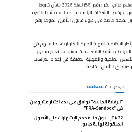
أصدر مجلس إدارة الهيئة العامة للرقابة المالية، برئاسة الدكتور إسلام عزام، القرار رقم (56) لسنة 2026 بشأن شروط
يس وترخيص الشركات الراغبة في ممارسة نشاط الخبرة
أمين بصفة خاصة على ضوء قانون التأمين الموحد رقم
طر التنظيمية لمهنة الخبرة الاكتوارية، بما يسهم في
المرتبطة بنشاط التأمين، حيث يستهدف تعزيز مبادئ
الأسس العلمية والمهنية الدقيقة في إعداد الدراسات
 وصناديق التأمين الخاصة.
موضوعات
متعلقة
“الرقابة المالية” توافق على بدء اختبار مشروعين
في “FRA-Sandbox”
4.22 تريليون جنيه حجم الإشهارات على الأصول
المنقولة نهاية مايو