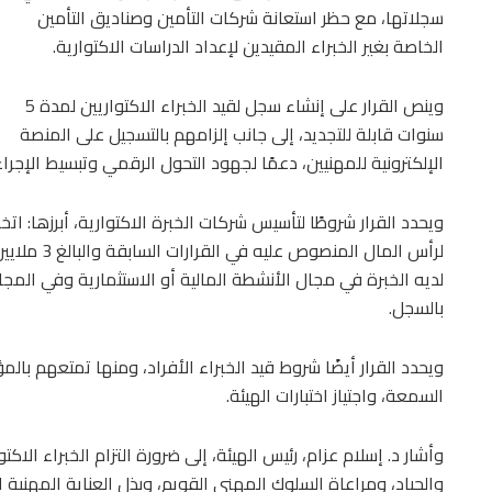
سجلاتها، مع حظر استعانة شركات التأمين وصناديق التأمين
الخاصة بغير الخبراء المقيدين لإعداد الدراسات الاكتوارية.
وينص القرار على إنشاء سجل لقيد الخبراء الاكتواريين لمدة 5
سنوات قابلة للتجديد، إلى جانب إلزامهم بالتسجيل على المنصة
الإلكترونية للمهنيين، دعمًا لجهود التحول الرقمي وتبسيط الإجراء
ويحدد القرار شروطًا لتأسيس شركات الخبرة الاكتوارية، أبرزها:
لرأس المال 
لديه الخبرة في مجال الأنشطة المالية أو الاستثمارية وفي المج
بالسجل.
ويحدد القرار أيضًا شروط قيد الخبراء الأفراد، ومنها تمتعهم بالم
السمعة، واجتياز اختبارات الهيئة.
وأشار د. إسلام عزام، رئيس الهيئة، إلى ضرورة التزام الخبراء الاك
والحياد، ومراعاة السلوك المهني القويم، وبذل العناية المهنية 