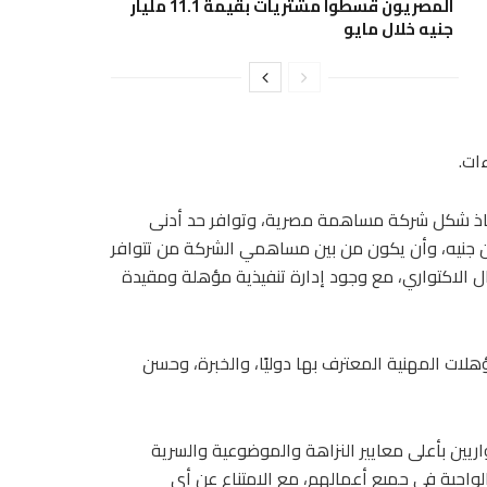
المصريون قسطوا مشتريات بقيمة 11.1 مليار
جنيه خلال مايو
ات.
 اتخاذ شكل شركة مساهمة مصرية، وتوافر حد أدنى
المنصوص عليه في القرارات السابقة والبالغ 3 ملايين جنيه، وأن يكون من بين مساهمي الشركة من تتوافر
ال الاكتواري، مع وجود إدارة تنفيذية مؤهلة ومقيدة
ؤهلات المهنية المعترف بها دوليًا، والخبرة، وحسن
تواريين بأعلى معايير النزاهة والموضوعية والسرية
الواجبة في جميع أعمالهم، مع الامتناع عن أي