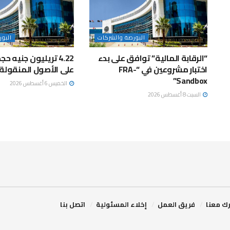
البورصة والشركات
البو
“الرقابة المالية” توافق على بدء
4.22 تريليون جنيه ح
اختبار مشروعين في “FRA-
على الأصول المنقولة 
Sandbox”
الخميس 6 أغسطس 2026
السبت 8 أغسطس 2026
ك معنا
فريق العمل
إخلاء المسئولية
اتصل بنا