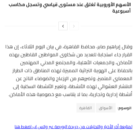
الأسهم الأوروبية تغلق عند مستوى قياسي وتسجل مكاسب
أسبوعية
وقال إبراهيم صابر، محافظ القاهرة، في بيان اليوم الثلاثاء، إن هذا
القرار جاء استجابة للعديد من شكاوى المواطنين القاطنين بهذه
الأماكن، والجمعيات الأهلية، والمجتمع المدني المهتمين
بالحفاظ على الهوية التراثية المميزة لهذه المناطق ذات الطراز
المعماري المتميز، وتضررهم من الإزعاج والضوضاء الناتج عن
الانتشار العشوائي لهذه الأنشطة، وتغيير الأنشطة السكنية إلى
أنشطة إدارية وتجارية، بما لا يتناسب مع خصوصية هذه الأماكن.
الوسوم:
الأسواق
القاهرة
لمتابعة أخر الأخبار والتحليلات من جريدة البورصة عبر واتس اب اضغط هنا