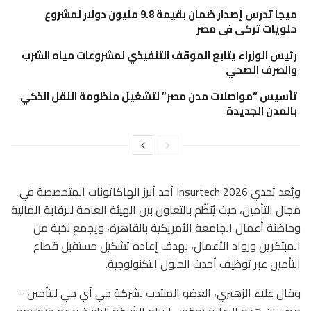
ميجا تدرس إصدار ضمان بقيمة 9.8 مليون دولار لمشروع
حلويات تركى فى مصر
رئيس الوزراء يتابع الموقف التنفيذي لمشروعات مياه الشرب
والصرف الصحي
تأسيس “مواصلات مدن مصر” لتشغيل منظومة النقل الذكي
بالمدن الجديدة
ويُعد تحدي Insurtech 2026 أحد أبرز الهاكاثونات المتخصصة في
مجال التأمين، حيث يُنظَّم بالتعاون بين الهيئة العامة للرقابة المالية
وحاضنة أعمال الجامعة الأمريكية بالقاهرة، ويجمع نخبة من
المبتكرين ورواد الأعمال، بهدف إعادة تشكيل مستقبل قطاع
التأمين عبر توظيف أحدث الحلول التكنولوجية.
وقال علاء الزهيري، العضو المنتدب لشركة جي آي جي للتأمين –