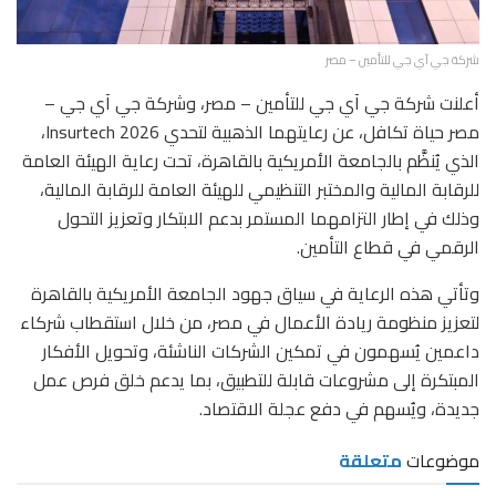
شركة جي آي جي للتأمين – مصر
أعلنت شركة جي آي جي للتأمين – مصر، وشركة جي آي جي –
مصر حياة تكافل، عن رعايتهما الذهبية لتحدي Insurtech 2026،
الذي يُنظَّم بالجامعة الأمريكية بالقاهرة، تحت رعاية الهيئة العامة
للرقابة المالية والمختبر التنظيمي للهيئة العامة للرقابة المالية،
وذلك في إطار التزامهما المستمر بدعم الابتكار وتعزيز التحول
الرقمي في قطاع التأمين.
وتأتي هذه الرعاية في سياق جهود الجامعة الأمريكية بالقاهرة
لتعزيز منظومة ريادة الأعمال في مصر، من خلال استقطاب شركاء
داعمين يُسهمون في تمكين الشركات الناشئة، وتحويل الأفكار
المبتكرة إلى مشروعات قابلة للتطبيق، بما يدعم خلق فرص عمل
جديدة، ويُسهم في دفع عجلة الاقتصاد.
موضوعات
متعلقة