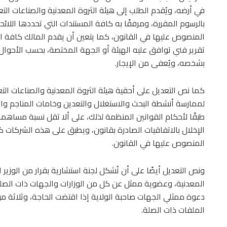
في أرضه، ويُقدم الطلب إلى هيئة الثروة المعدنية والصناعات الت
بالرسوم المقررة، ومرفقًا به كافة المستندات التي تحددها اللائح
المنصوص عليها في القانون، كما يتعين أن يقدم المالك كافة 
تقرير فني توافق عليه الهيئة أو الجهة المختصة، بحسب الأحوال، 
بشخصه، ويُعفى من الإيجار.
كما نص التعديل على أحقية هيئة الثروة المعدنية والصناعات ا
لممارسة أنشطة البحث والاستغلال والتعدين وخامات المناجم وال
الإخلال بالاتفاقيات الصادرة بقانون، ويطبق على هذه الشركات كا
المنصوص عليها في القانون.
ونص التعديل أيضًا على أن تُشكل لجنة استشارية بقرار من الوزير 
المعدنية، وعضوية ممثل عن كل من الوزارات والجهات ذات الصلة، 
دعوة ممثلي الجهات صاحبة الولاية إذا اقتضت الحاجة، وثلاثة من
الملفات ذات الصلة.