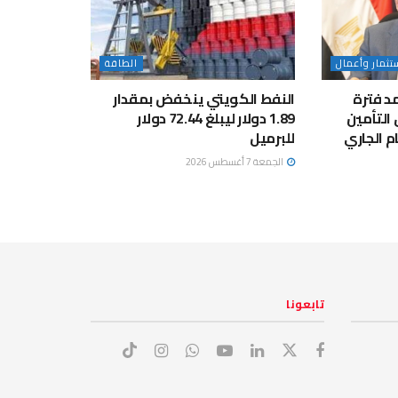
تثمار وأعمال
الطاقة
مد فترة
النفط الكويتي ينخفض بمقدار
التأمين
1.89 دولار ليبلغ 72.44 دولار
م الجاري
للبرميل
الجمعة 7 أغسطس 2026
تابعونا