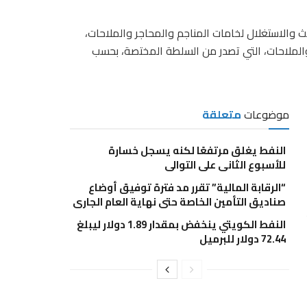
 والاستغلال لخامات المناجم والمحاجر والملاحات،
الملاحات، التي تصدر من السلطة المختصة، بحسب
موضوعات
متعلقة
النفط يغلق مرتفعًا لكنه يسجل خسارة
للأسبوع الثانى على التوالى
“الرقابة المالية” تقرر مد فترة توفيق أوضاع
صناديق التأمين الخاصة حتى نهاية العام الجاري
النفط الكويتي ينخفض بمقدار 1.89 دولار ليبلغ
72.44 دولار للبرميل