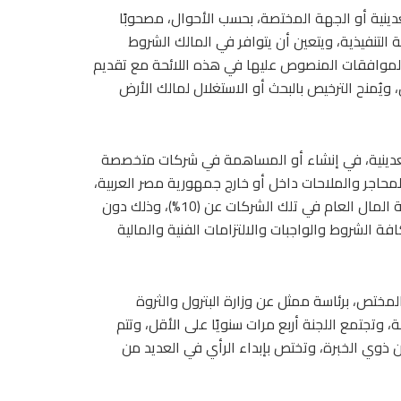
عدينية أو الجهة المختصة، بحسب الأحوال، مصحوبًا
ة التنفيذية، ويتعين أن يتوافر في المالك الشروط
الموافقات المنصوص عليها في هذه اللائحة مع تقديم
ويُمنح الترخيص بالبحث أو الاستغلال لمالك الأرض
لتعدينية، في إنشاء أو المساهمة في شركات متخصصة
محاجر والملاحات داخل أو خارج جمهورية مصر العربية،
طبقًا لأحكام القوانين المنظمة لذلك، على ألا تقل نسبة مساهمة المال العام في تلك الشركات عن (10%)، وذلك دون
فة الشروط والواجبات والالتزامات الفنية والمالية
المختص، برئاسة ممثل عن وزارة البترول والثروة
وتجتمع اللجنة أربع مرات سنويًا على الأقل، وتتم
 ذوي الخبرة، وتختص بإبداء الرأي في العديد من