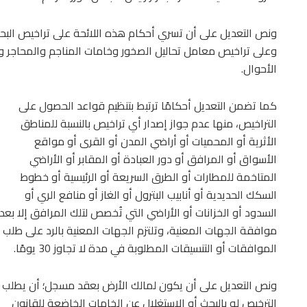
ونص التعديل على أن تسري أحكام هذه اللائحة على تراخيص البحث
وعلى تراخيص معامل تحاليل الصخور وخامات المناجم والمحاجر و
الأحوال.
كما تضمن التعديل أحكامًا ترتبط بتنظيم قواعد الحصول على
التراخيص، منها عدم جواز إصدار أي تراخيص بالنسبة للمناطق
الأثرية أو المحميات أو أراضي المدن أو القرى أو مواقع
الأسواق أو المرافق أو دور العبادة أو المقابر أو الأراضي
المتاخمة للمطارات أو الطرق السريعة أو الرئيسية أو خطوط
السكك الحديدية أو أنابيب البترول أو الغاز أو منافع الري أو
السدود أو الخزانات أو الأراضي التي تُخصص لتلك المرافق إلا بعد
موافقة الجهات المعنية، وتلتزم الجهات المعنية بالرد على طلب
الموافقات أو التنسيقات المطلوبة في مدة لا تجاوز 30 يومًا.
ونص التعديل على أن يكون لمالك الأرض بعقد مسجل؛ أن يطلب
الترخيص له بالبحث أو الاستغلال عن الخامات الخاضعة للقانون