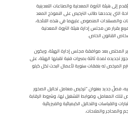
م إلى هيئة الثروة المعدنية والصناعات التعدينية
ساحة التي يحددها طالب الترخيص على النموذج المعد
انات والمستندات المنصوص عليهما في هذه اللائحة،
مربع بقرار من مجلس إدارة هيئة الثروة المعدنية
شخاص القانون الخاص.
لوزير المختص بعد موافقة مجلس إدارة الهيئة، ويكون
ز تجديده لمدة ثالثة بمبررات فنية تقبلها الهيئة، على
تزم المرخص له بنفقات سنوية لأعمال البحث لكل كيلو
إليه، فصلٌ جديد بعنوان “ترخيص معامل تحاليل الصخور
ص لتلك المعامل، وضوابط التشغيل لها، وشروط الرقابة
ات والقياسات والتحاليل الكيميائية والفيزيائية
جم والمحاجر والملاحات.