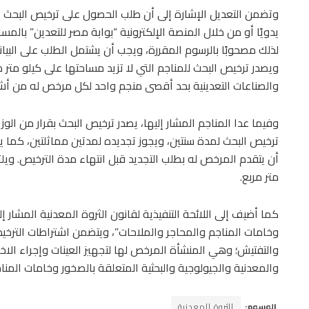
وتضمن التعديل الإشارة إلى أن طلب الحصول على ترخيص البحث يُقد
يدويًا أو من خلال المنصة الإلكترونية “بوابة مصر للتعدين” بالم
لذلك مصحوبًا بالرسوم المقررة، ويجب أن يشتمل الطلب على البي
ويصدر ترخيص البحث للمناجم التي لا تزيد مساحتها على كيلو متر 
والصناعات التعدينية بحد أقصى منجم واحد لكل مرخص له من أ
وفيما عدا المناجم المشار إليها، يصدر ترخيص البحث بقرار من ا
ترخيص البحث لمدة سنتين، ويجوز تجديده لمدتين مماثلتين، كما يجو
أن يتقدم المرخص له بطلب التجديد قبل انتهاء مدة الترخيص. ويل
متر مربع.
كما أضيف إلى اللائحة التنفيذية لقانون الثروة المعدنية المشار 
وخامات المناجم والمحاجر والملاحات”، ويتضمن اشتراطات الترخي
والتفتيش؛ وهي المنشأة المرخص لها لتجهيز العينات وإجراء الاختبار
والمعدنية والجيولوجية والبحثية المتعلقة بالصخور وخامات المنا
الوسوم:
الثروة المعدنية