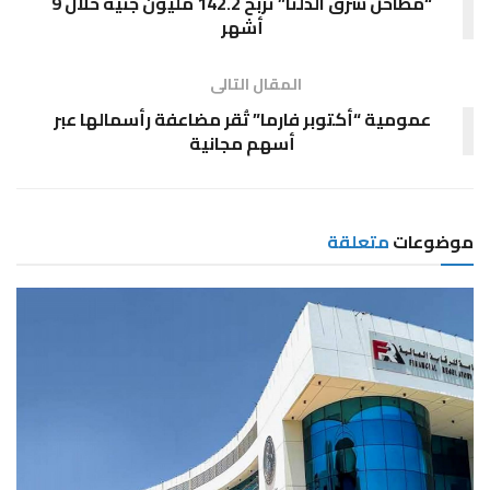
“مطاحن شرق الدلتا” تربح 142.2 مليون جنيه خلال 9
أشهر
المقال التالى
عمومية “أكتوبر فارما” تُقر مضاعفة رأسمالها عبر
أسهم مجانية
موضوعات
متعلقة