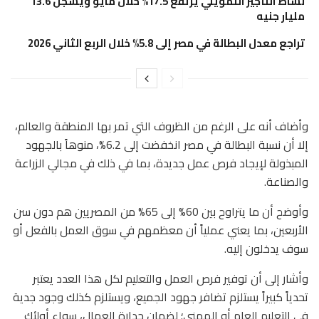
نشاط التأجير التمويلي يرتفع 17.5% خلال مايو ويسجل 13.6
مليار جنيه
تراجع معدل البطالة في مصر إلى 5.8% خلال الربع الثاني 2026
وأضاف أنه على الرغم من الظروف التي تمر بها المنطقة والعالم،
إلا أن نسبة البطالة في مصر انخفضت إلى 6.2%، منوهاً بالجهود
المبذولة لإيجاد فرص عمل جديدة، بما في ذلك في مجالي الزراعة
والصناعة.
وأوضح أن ما يتراوح بين 60% إلى 65% من المصريين هم دون سن
الأربعين، بما يعني عملياً أن معظمهم في سوق العمل بالفعل أو
سوف يدخلون إليه.
وأشار إلى أن توفير فرص العمل والتعليم لكل هذا العدد يعتبر
تحدياً كبيراً يستلزم تضافر جهود الجميع، ويستلزم كذلك وجود جدية
في التعليم العام أو المهني؛ لضمان جدارة العمال، سواء أولئك