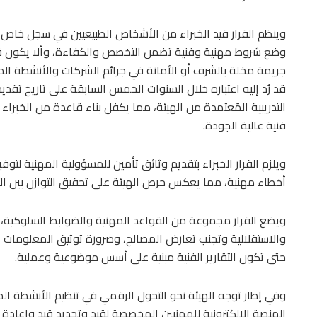
وضع شروط مهنية وفنية تضمن التخصص والكفاءة، وألا يكون قد 
جريمة مخلة بالشرف أو الأمانة في جرائم الشركات والأنشطة الما
قد رُد إليه اعتباره خلال السنوات الخمس السابقة على تاريخ تقديم 
التدريبية المُعتمدة من الهيئة، مما يكفل بناء قاعدة من الخبرا
فنية عالية الجودة.
ويلزم القرار الخبراء بتقديم وثائق تأمين للمسؤولية المهنية لت
أخطاء مهنية، مما يعكس حرص الهيئة على تحقيق التوازن بين ا
ويضع القرار مجموعة من القواعد المهنية والضوابط السلوكية، في
والاستقلالية وتجنب تعارض المصالح، وضرورة توثيق المعلومات التي 
حتى تكون التقارير الفنية مبنية على أسس موضوعية وعملية.
وفي إطار توجه الهيئة نحو التحول الرقمي في تنظيم الأنشطة المالي
المنصة الإلكترونية للمهنيين المخصصة لقيد وتجديد قيد وإعادة ق