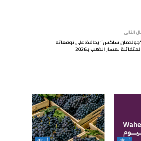
ل التالى
جولدمان ساكس” يحافظ على توقعاته
لمتفائلة لمسار الذهب بـ2026
أسواق
أسواق