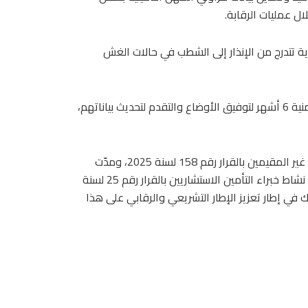
ل عمليات الرقابة.
دارية تتدرج من الإنذار إلى الشطب في حالات الغش
كما يمنح القرار الخبراء المقيدين حاليًا في سجلات الهيئة مهلة زمنية 6 أشهر لتوفيق الأوضاع والتقدم لتحديث بياناتهم،
يُذكر أن الهيئة نظمت مؤخرًا نشاط وسطاء إعادة التأمين الأجانب غير المقيمين بالقرار رقم 158 لسنة 2025، ومدّت
مؤخرًا مهلة توفيق أوضاعهم حتى 10 يوليو المقبل، كما نظمت نشاط خبراء التأمين الاستشاريين بالقرار رقم 25 لسنة
ط الخبراء الاكتواريين بالقرار رقم 56 لسنة 2026، وذلك في إطار تعزيز الإطار التشريعي والرقابي على هذا