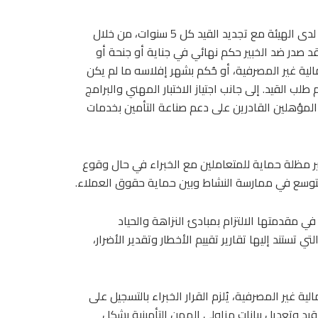
وينظم القرار قيد الخبراء من الأشخاص الطبيعيين في سجل خاص لدى الهيئة مع تجديد القيد كل 5 سنوات، من خلال
صدر ضد الخبير حكم نهائي في جناية أو جنحة أو
لية غير المصرفية، أو حُكم بشهر إفلاسه ما لم يكن
طلب القيد. إلى جانب اجتياز الاختبار المهني والبرامج
ء المؤهلين القادرين على دعم صناعة التأمين بخدمات
وفير مظلة حماية للمتعاملين مع الخبراء في حال وقوع
لتوسع في ممارسة النشاط وبين حماية حقوق العملاء.
 مقدمتها الالتزام بمبادئ النزاهة والحياد
تستند إليها تقارير تقييم الأخطار وتقدير الأضرار،
ة غير المصرفية، يُلزم القرار الخبراء بالتسجيل على
يد وتعديل بيانات مزاولي المهن التأمينية بشكل