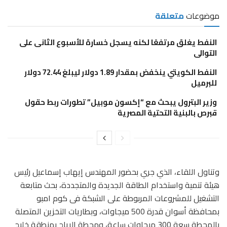
موضوعات
متعلقة
النفط يغلق مرتفعًا لكنه يسجل خسارة للأسبوع الثانى على
التوالى
النفط الكويتي ينخفض بمقدار 1.89 دولار ليبلغ 72.44 دولار
للبرميل
وزير البترول يبحث مع “إكسون موبيل” تطورات ربط حقول
قبرص بالبنية التحتية المصرية
وتناول اللقاء، الذي جري بحضور المهندس إيهاب إسماعيل رئيس
هيئة تنمية واستخدام الطاقة الجديدة والمتجددة، بحث متابعة
التشغيل للمشروعات المربوطة على الشبكة فى كوم امبو
بمحافظة أسوان قدرة 500 ميجاوات، وبطاريات التخزين المتصلة
بالمحطة سعة 300 ميجاوات ساعة، ومحطة الرياح بمنطقة خليج