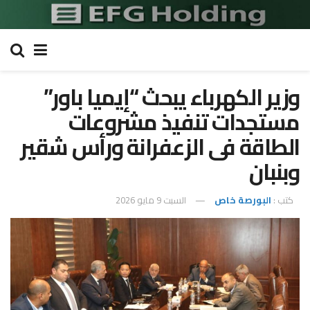
وزير الكهرباء يبحث “إيميا باور”
مستجدات تنفيذ مشروعات
الطاقة فى الزعفرانة ورأس شقير
وبنبان
كتب :
البورصة خاص
السبت 9 مايو 2026