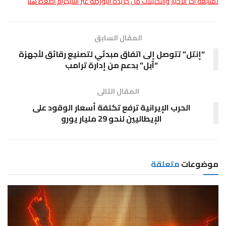
لمتابعة أخر الأخبار والتحليلات من جريدة البورصة عبر التليجرام اضغط هنا
المقال السابق
“إنتل” تتوصل إلى اتفاق مبدئي لتصنيع رقائق لأجهزة
“آبل” بدعم من إدارة ترامب
المقال التالى
الحرب الإيرانية ترفع تكلفة أسعار الوقود على
الإيطاليين لنحو 29 مليار يورو
موضوعات
متعلقة