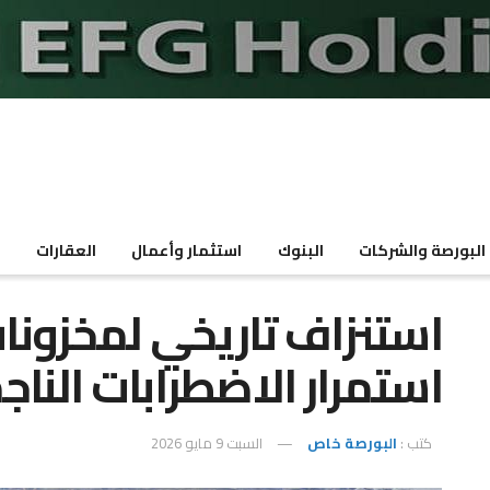
البورصة والشركات
البنوك
استثمار وأعمال
العقارات
م
استنزاف تاريخي لمخزونات
استمرار الاضطرابات الناج
كتب :
البورصة خاص
السبت 9 مايو 2026