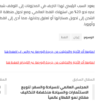
يعود السبب الرئيسي لهذا النزيف في المخزونات إلى التوقف شبه 
عبره نحو 20% من استهلاك النفط العالمي. ومع تحول من
الشحن إلى تحويل مساراتها أو تعليق رحلاتها، مما أدى إلى انقط
وأوروبا.
الوسوم:
إيران
النفط
لمتابعة أخر الأخبار والتحليلات من جريدة البورصة عبر واتس اب اضغط هنا
لمتابعة أخر الأخبار والتحليلات من جريدة البورصة عبر التليجرام اضغط هنا
المقال السابق
المقا
المجلس العالمي للسياحة والسفر: تنويع
ا
الاستثمارات والسياحة منخفضة التكاليف
ا
مفتاح نمو القطاع عالمياً