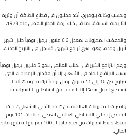
وبحسب وكالة بلومبرج، أكد محللون في قطاع الطاقة أن وتيرة 
التاريخية السابقة، بما في ذلك أزمة الحظر النفطي عام 1973.
وانخفضت المخزونات بمعدل 6.6 مليون برميل يومياً خلال شهر
أبريل وحده، وهو أسرع تراجع شهري مُسجل في التاريخ الحديث.
ورغم التراجع الكبير في الطلب العالمي بنحو 5 ملايين برميل يومياً
بسبب الارتفاع الحاد في الأسعار، إلا أن فقدان الإمدادات الذي
يتراوح بين 10 إلى 11 مليون برميل يومياً ترك فجوة هائلة لا
تستطيع الدول سدها إلا بالسحب من احتياطاتها الاستراتيجية.
واقتربت المخزونات العالمية من “الحد الأدنى التشغيلي”، حيث
انخفض إجمالي الاحتياطي العالمي ليغطي احتياجات 101 يوم
فقط، وسط تحذيرات من كسر حاجز الـ 100 يوم بنهاية شهر مايو
الحالي.