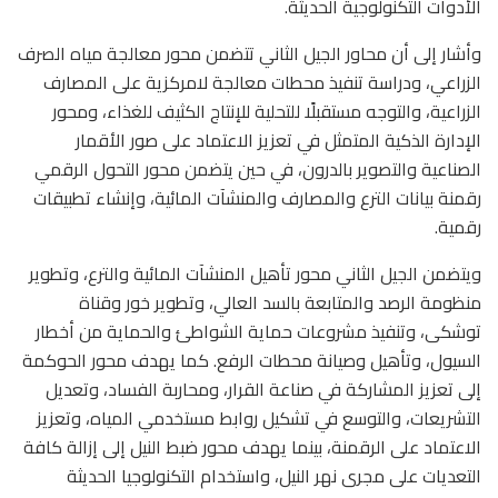
الأدوات التكنولوجية الحديثة.
وأشار إلى أن محاور الجيل الثاني تتضمن محور معالجة مياه الصرف
الزراعي، ودراسة تنفيذ محطات معالجة لامركزية على المصارف
الزراعية، والتوجه مستقبلًا للتحلية للإنتاج الكثيف للغذاء، ومحور
الإدارة الذكية المتمثل في تعزيز الاعتماد على صور الأقمار
الصناعية والتصوير بالدرون، في حين يتضمن محور التحول الرقمي
رقمنة بيانات الترع والمصارف والمنشآت المائية، وإنشاء تطبيقات
رقمية.
ويتضمن الجيل الثاني محور تأهيل المنشآت المائية والترع، وتطوير
منظومة الرصد والمتابعة بالسد العالي، وتطوير خور وقناة
توشكى، وتنفيذ مشروعات حماية الشواطئ والحماية من أخطار
السيول، وتأهيل وصيانة محطات الرفع. كما يهدف محور الحوكمة
إلى تعزيز المشاركة في صناعة القرار، ومحاربة الفساد، وتعديل
التشريعات، والتوسع في تشكيل روابط مستخدمي المياه، وتعزيز
الاعتماد على الرقمنة، بينما يهدف محور ضبط النيل إلى إزالة كافة
التعديات على مجرى نهر النيل، واستخدام التكنولوجيا الحديثة