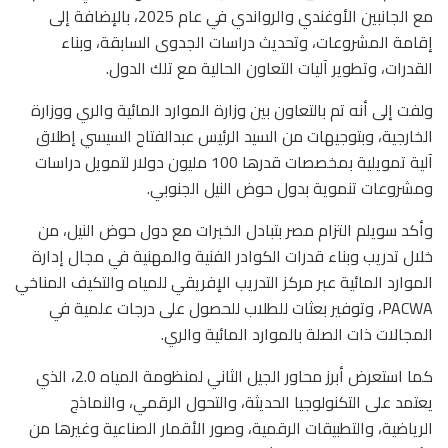
مع الجانبين الأوغندي والرواندي في عام 2025، بالإضافة إلى
إقامة المشروعات، وتحديث دراسات الجدوى السابقة، وبناء
القدرات، وتطوير آليات التعاون الحالية مع تلك الدول.
ولفت إلى أنه تم بالتعاون بين وزارة الموارد المائية والري ووزارة
الخارجية، وبتوجيهات من السيد الرئيس عبدالفتاح السيسي إطلاق
آلية تمويلية بمخصصات قدرها 100 مليون دولار لتمويل دراسات
ومشروعات تنموية بدول حوض النيل الجنوبي.
وأكد سويلم التزام مصر بتبادل الخبرات مع دول حوض النيل، من
خلال تدريب وبناء قدرات الكوادر الفنية والمهنية في مجال إدارة
الموارد المائية عبر مركز التدريب الإفريقي للمياه والتكيف المناخي
PACWA، وتوفير بعثات للطلاب للحصول على درجات علمية في
المجالات ذات الصلة بالموارد المائية والري.
كما استعرض أبرز محاور الجيل الثاني لمنظومة المياه 2.0، الذي
يعتمد على التكنولوجيا الحديثة، والتحول الرقمي، والنماذج
الرياضية، والتطبيقات الرقمية، وصور الأقمار الصناعية وغيرها من