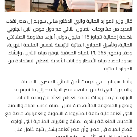
قال وزير الموارد المائية والري الدكتور هاني سويلم إن مصر نفذت
العديد من مشروعات التعاون الثنائي مع دول حوض النيل الجنوبي
بتكلفة إجمالية تتجاوز 115 مليون دولار، أبرزها مقاومة الحشائش
المائية، وتأهيل المجاري المائية الرئيسية لتحسين الملاحة النهرية،
وحفر وتجهيز 365 بئرًا للمياه الجوفية لتوفير مياه الشرب، وإنشاء
سدود لحصاد مياه الأمطار وخزانات الأودية لتعظيم الاستفادة من
الموارد المائية.
وأشار سويلم – في ندوة “الأمن المائي المصري.. التحديات
والفرص”، التي نظمتها جامعة مصر الدولية – إلى ما تقوم به
الوزارة من مجهودات عديدة لتعظيم العائد من وحدة المياه،
وتطوير المنظومة المائية، حيث تمثل المياه عصب الحياة والتنمية
الذي تعتمد عليه كافة المشروعات التنموية والعمرانية، خاصة مع
التحديات المتعلقة بالندرة المائية والتغيرات المناخية التي تواجه
قطاع المياه في مصر، وأن مصر تعتمد بشكل شبه كامل على