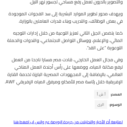
والتصوير بالدرون لعمل رفع مساحي لجسور نهر النيل.
ويهدف محور تطوير الموارد البشرية إلى سد الفجوات الموجودة
في بعض الوظائف، والتدريب وبناء قدرات العاملين بالوزارة.
كما يتضمن الجيل الثاني تعزيز التوعية من خلال إدارات التوجيه
المائي، والإعلام، ووسائل التواصل الاجتماعي، والندوات والحملة
التوعوية “على القد”.
وفي مجال العمل الخارجي، قادت مصر مسارا ناجحا من العمل
لرفع مكانة المياه، ووضعها على رأس أجندة العمل المناخي
العالمي، بالإضافة إلى المجهودات المصرية البارزة لخدمة القارة
الإفريقية خلال رئاسة مصر للأمكاو ومرفق المياه الإفريقي AWF.
المصدر:
أ.ش.أ
الوسوم:
الرى
لمتابعة أخر الأخبار والتحليلات من جريدة البورصة عبر واتس اب اضغط هنا