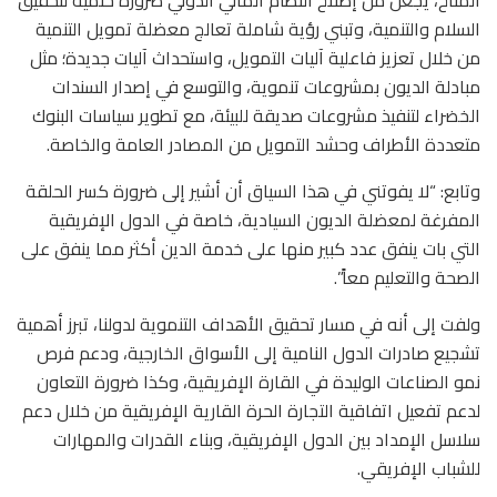
المناخ، يجعل من إصلاح النظام المالي الدولي ضرورة حتمية لتحقيق
السلام والتنمية، وتبني رؤية شاملة تعالج معضلة تمويل التنمية
من خلال تعزيز فاعلية آليات التمويل، واستحداث آليات جديدة؛ مثل
مبادلة الديون بمشروعات تنموية، والتوسع في إصدار السندات
الخضراء لتنفيذ مشروعات صديقة للبيئة، مع تطوير سياسات البنوك
متعددة الأطراف وحشد التمويل من المصادر العامة والخاصة.
وتابع: “لا يفوتني في هذا السياق أن أشير إلى ضرورة كسر الحلقة
المفرغة لمعضلة الديون السيادية، خاصة في الدول الإفريقية
التي بات ينفق عدد كبير منها على خدمة الدين أكثر مما ينفق على
الصحة والتعليم معاً”.
ولفت إلى أنه في مسار تحقيق الأهداف التنموية لدولنا، تبرز أهمية
تشجيع صادرات الدول النامية إلى الأسواق الخارجية، ودعم فرص
نمو الصناعات الوليدة في القارة الإفريقية، وكذا ضرورة التعاون
لدعم تفعيل اتفاقية التجارة الحرة القارية الإفريقية من خلال دعم
سلاسل الإمداد بين الدول الإفريقية، وبناء القدرات والمهارات
للشباب الإفريقي.