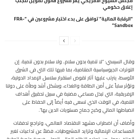
مجلس الشيوخ الأمريكي يقر مشروع قانون تمويل لتجنب
إغلاق حكومي
“الرقابة المالية” توافق على بدء اختبار مشروعين في “FRA-
Sandbox”
وقال السيسي: “لا تنمية بدون سلام.. ولا سلام بدون تنمية. إن
التوترات الجيوسياسية المتنامية، بما فيها تلك التي في الشرق
الأوسط، يترتب عليها آثار تقوض استقرار سلاسل الإمداد الدولية،
وتؤثر سلباً على أمن الطاقة والغذاء، وبشكل أشد وطأة على دولنا
الإفريقية، التي تبذل مساعي مضنية في سبيل تحقيق أهداف
التنمية، في الوقت الذي تسعى فيه أيضاً إلى الحفاظ على
انضباطها المالي وكبح جماح مستويات الدين بها”.
وأضاف أن اضطراب مشهد الاقتصاد العالمي، وتراجع تدفقات
المساعدات الإنمائية وتزايد المشروطيات، فضلاً عن تداعيات تغير