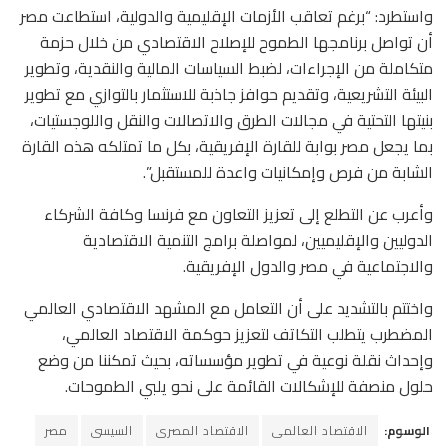
واستطرد: “برغم تعاقب الأزمات الإقليمية والدولية، استطاعت مصر
أن تواصل برنامجها الطموح للإصلاح الاقتصادي من خلال حزمة
متكاملة من الإجراءات، لضبط السياسات المالية والنقدية، وتطوير
البيئة التشريعية، وتقديم حوافز جاذبة للاستثمار بالتوازي مع تطوير
بنيتها التحتية في مجالات الطرق والاتصالات والنقل واللوجستيات،
بما يجعل مصر بوابة للقارة الإفريقية، بكل ما تمتلكه هذه القارة
الشابة من فرص وإمكانيات واعدة للمستقبل”.
وأعرب عن التطلع إلى تعزيز التعاون مع فرنسا وكافة الشركاء
الدوليين والإقليميين، لمواصلة برامج التنمية الاقتصادية
والاجتماعية في مصر والدول الإفريقية.
واختتم بالتشديد على أن التعامل مع المشهد الاقتصادي العالمي
المضطرب يتطلب التكاتف لتعزيز حوكمة الاقتصاد العالمي،
وإحداث نقلة نوعية في تطوير مؤسساته، بحيث تمكننا من وضع
حلول منصفة للإشكالات القائمة على نحو يلبي الطموحات.
الوسوم:
الاقتصاد العالمى
الاقتصاد المصرى
السيسى
مصر