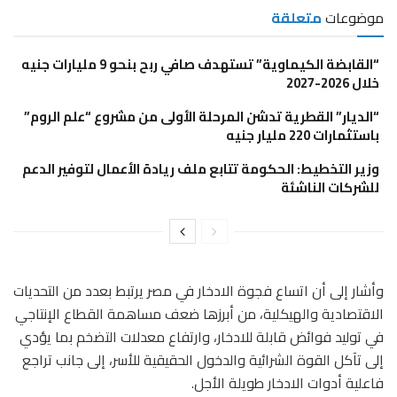
موضوعات
متعلقة
“القابضة الكيماوية” تستهدف صافي ربح بنحو 9 مليارات جنيه
خلال 2026-2027
“الديار” القطرية تدشن المرحلة الأولى من مشروع “علم الروم”
باستثمارات 220 مليار جنيه
وزير التخطيط: الحكومة تتابع ملف ريادة الأعمال لتوفير الدعم
للشركات الناشئة
وأشار إلى أن اتساع فجوة الادخار في مصر يرتبط بعدد من التحديات
الاقتصادية والهيكلية، من أبرزها ضعف مساهمة القطاع الإنتاجي
في توليد فوائض قابلة للادخار، وارتفاع معدلات التضخم بما يؤدي
إلى تآكل القوة الشرائية والدخول الحقيقية للأسر، إلى جانب تراجع
فاعلية أدوات الادخار طويلة الأجل.