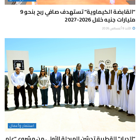
“القابضة الكيماوية” تستهدف صافي ربح بنحو 9
مليارات جنيه خلال 2026-2027
الأحد 9 أغسطس 2026
استثمار وأعمال
“الديار” القطرية تدشن المرحلة الأولى من مشروع “علم