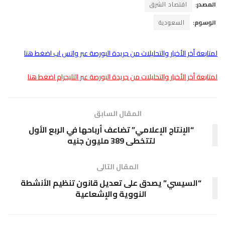
المصدر:
اقتصاد الشرق
الوسوم:
السعودية
لمتابعة أخر الأخبار والتحليلات من جريدة البورصة عبر واتس اب اضغط هنا
لمتابعة أخر الأخبار والتحليلات من جريدة البورصة عبر التليجرام اضغط هنا
المقال السابق
“الإنتاج الإعلامي” تضاعف أرباحها في الربع الأول
لتتخطى 389 مليون جنيه
المقال التالى
“السيسي” يصدق على تعديل قانون تنظيم الأنشطة
النووية والإشعاعية