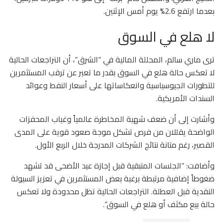
بعدما ارتفع 2.6% يوم أمس الإثنين.
لا هلع في السوق
ترى ماري سالم، المحللة المالية في “الشرق”، أن التراجعات الحالية
لا تعكس حالة هلع في السوق بقدر ما تعبر عن ترقب المستثمرين
للتطورات الجيوسياسية وانعكاساتها على أسعار النفط وعوائد
السندات الأمريكية.
وأشارت إلى أن ضعف شهية المخاطرة عالمياً وغياب المحفزات
الواضحة يقللان من فرص تشكل موجة صعود قوية على المدى
القصير، رغم متانة نتائج الشركات المدرجة خلال الربع الأول.
وأضافت: “الجلسات المتبقية قبل إجازة عيد الأضحى قد تشهد
ضغوطاً إضافية مرتبطة برغبة بعض المستثمرين في تعزيز السيولة
النقدية قبل العطلة. التراجعات الحالية تظل محدودة ولا تعكس
حالة بيع مكثف أو هلع في السوق”.