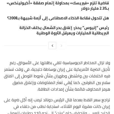
قاضية تلزم «فيريسك» بمحاولة إتمام صفقة «أكيولينكس»
بـ2.35 مليار دولار
هل تتحول فقاعة الذكاء الاصطناعى إلى أزمة شبيهة بـ2008؟
رئيس “إنيوس” يحذر: إغلاق بحر الشمال يكلف الخزانة
البريطانية المليارات ويعرقل الثروة الوطنية
ولا تزال المخاطر الجيوسياسية تلقي بظلالها على الأسواق، رغم
تأجيل الضربة الأمريكية على إيران بوساطة خليجية، في وقت تستمر
فيه الخلافات بين واشنطن وطهران بشأن شروط التوصل إلى اتفاق
سلام بين الطرفين. كما يُبقي تعثر المفاوضات وإغلاق مضيق
هرمز المخاوف قائمة بشأن إمدادات الطاقة.
تراجع سعر النفط بعدما قال الرئيس دونالد ترمب إنه أجّل ضربة على
إيران كانت مقررة اليوم الثلاثاء، استجابة لطلب من حلفاء في
الخليج العربي. وانخفض خام “برنت” إلى نحو 110 دولارات للبرميل،