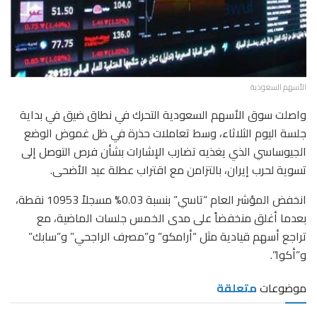
الأسهم السعودية
واصلت سوق الأسهم السعودية التحرك في نطاق ضيق في بداية
جلسة اليوم الثلاثاء، وسط تعاملات حذرة في ظل غموض الوضع
الجيوساسي الذي يغذيه تضارب الإشارات بشأن فرص التوصل إلى
تسوية لحرب إيران، بالتزامن مع اقتراب عطلة عيد الأضحى.
انخفض المؤشر العام “تاسي” بنسبة 0.03% مسجلاً 10953 نقطة،
بعدما أغلق منخفضاً على مدى الخمس جلسات الماضية، مع
تراجع أسهم قيادية مثل “أرامكو” و”مصرف الراجحي” و”سابك”
و”أكوا”.
موضوعات
متعلقة