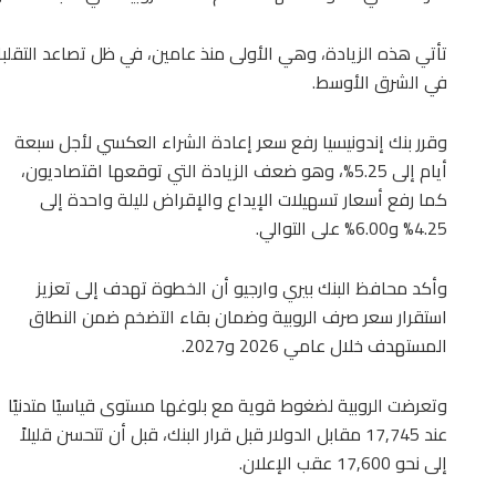
تأتي هذه الزيادة، وهي الأولى منذ عامين، في ظل تصاعد التقلب
في الشرق الأوسط.
وقرر بنك إندونيسيا رفع سعر إعادة الشراء العكسي لأجل سبعة
أيام إلى 5.25%، وهو ضعف الزيادة التي توقعها اقتصاديون،
كما رفع أسعار تسهيلات الإيداع والإقراض لليلة واحدة إلى
4.25% و6.00% على التوالي.
وأكد محافظ البنك بيري وارجيو أن الخطوة تهدف إلى تعزيز
استقرار سعر صرف الروبية وضمان بقاء التضخم ضمن النطاق
المستهدف خلال عامي 2026 و2027.
وتعرضت الروبية لضغوط قوية مع بلوغها مستوى قياسيًا متدنيًا
عند 17,745 مقابل الدولار قبل قرار البنك، قبل أن تتحسن قليلاً
إلى نحو 17,600 عقب الإعلان.