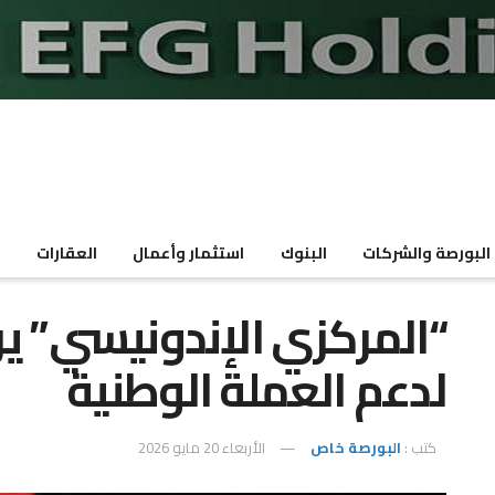
البورصة والشركات
البنوك
استثمار وأعمال
العقارات
م
“المركزي الإندونيسي” ير
لدعم العملة الوطنية
كتب :
البورصة خاص
الأربعاء 20 مايو 2026