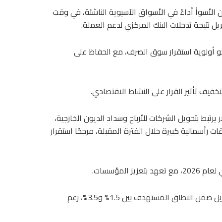
% من قيمتها لتصبح من بين الأسوأ أداءً في الأسواق الآسيوية الناشئة، في وقت
نحو أولوية استقرار سوق الصرف، مع الحفاظ على
خفيف تأثير القرار على النشاط الاقتصادي.
يرتبط بتحويل الشركات للأرباح وسداد الديون الخارجية،
رأسمالية كبيرة خلال الفترة المقبلة، مرجحًا استقرار
المؤسسات.
وساهمت زيادة دعم الوقود في إبقاء التضخم عند 2.42% في أبريل ضمن النطاق المستهدف بين 1.5% و3.5%، رغم