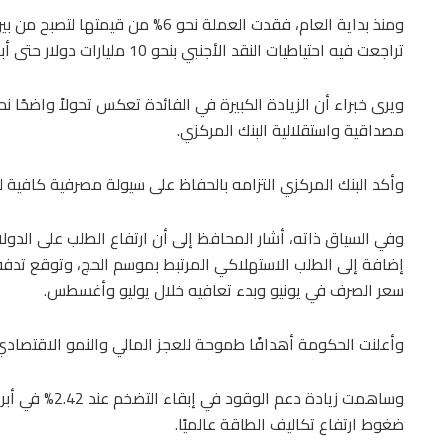
ومنذ بداية العام، فقدت العملة نحو 6
تراجعت فيه احتياطيات النقد الأجنبي بنحو 10 مليارات دولار حتى أبريل نتيجة تدخلات البنك المركزي لدعم العملة.
ويرى خبراء أن الزيادة الكبيرة في الفائدة تعكس تحولاً واضحًا 
مصداقية واستقلالية البنك المركزي.
وأكد البنك المركزي التزامه بالحفاظ على سيولة مصرفية كافية لت
وفي السياق ذاته، أشار المحافظ إلى أن ارتفاع الطلب على الدولار 
إضافة إلى الطلب الاستهلاكي المرتبط بموسم الحج، وتوقع تدفقات 
سعر الصرف في يونيو وبدء تعافيه خلال يوليو وأغسطس.
وأعلنت الحكومة أهدافًا طموحة للعجز المالي والنمو الاقتصادي لعام 2026، مع تعهد بتعزيز 
ضغوط ارتفاع تكاليف الطاقة عالميًا.