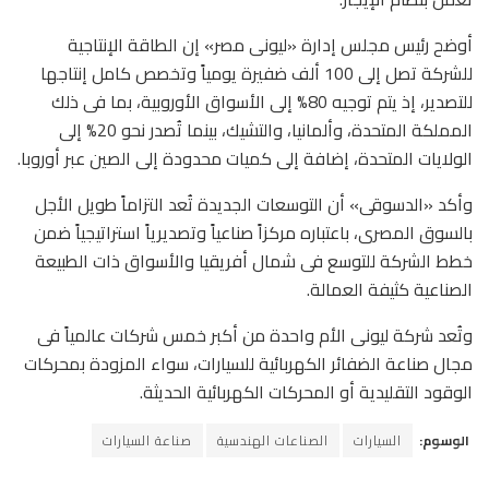
أوضح رئيس مجلس إدارة «ليونى مصر» إن الطاقة الإنتاجية
للشركة تصل إلى 100 ألف ضفيرة يومياً وتخصص كامل إنتاجها
للتصدير، إذ يتم توجيه 80% إلى الأسواق الأوروبية، بما فى ذلك
المملكة المتحدة، وألمانيا، والتشيك، بينما تُصدر نحو 20% إلى
الولايات المتحدة، إضافة إلى كميات محدودة إلى الصين عبر أوروبا.
وأكد «الدسوقى» أن التوسعات الجديدة تُعد التزاماً طويل الأجل
بالسوق المصرى، باعتباره مركزاً صناعياً وتصديرياً استراتيجياً ضمن
خطط الشركة للتوسع فى شمال أفريقيا والأسواق ذات الطبيعة
الصناعية كثيفة العمالة.
وتُعد شركة ليونى الأم واحدة من أكبر خمس شركات عالمياً فى
مجال صناعة الضفائر الكهربائية للسيارات، سواء المزودة بمحركات
الوقود التقليدية أو المحركات الكهربائية الحديثة.
الوسوم:
السيارات
الصناعات الهندسية
صناعة السيارات