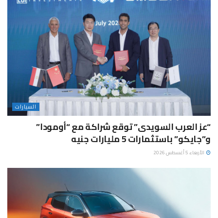
السيارات
“عز العرب السويدى” توقع شراكة مع “أومودا”
و”جايكو” باستثمارات 5 مليارات جنيه
الأربعاء 5 أغسطس 2026