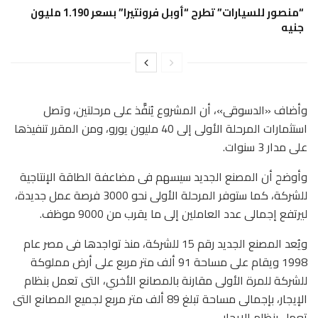
“منصور للسيارات” تطرح “أوبل فرونتيرا” بسعر 1.190 مليون
جنيه
وأضاف «الدسوقى»، أن المشروع يُنفَّذ على مرحلتين، وتصل
استثمارات المرحلة الأولى إلى 40 مليون يورو، ومن المقرر تنفيذها
على مدار 3 سنوات.
وأوضح أن المصنع الجديد سيسهم فى مضاعفة الطاقة الإنتاجية
للشركة، كما ستوفر المرحلة الأولى نحو 3000 فرصة عمل جديدة،
ليرتفع إجمالى عدد العاملين إلى ما يقرب من 9000 موظف.
ويُعد المصنع الجديد رقم 15 للشركة، منذ تواجدها فى مصر عام
1998 ويقام على مساحة 91 ألف متر مربع على أرض مملوكة
للشركة للمرة الأولى مقارنة بالمصانع الأخري، التى تعمل بنظام
الإيجار، بإجمالى مساحة تبلغ 89 ألف متر مربع لجميع المصانع التى
تعمل بنظام الإيجار.