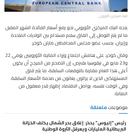
البنك المركزى الأوروبى
يتجه البنك المركزي الأوروبي نحو رفع أسعار الفائدة الشهر المقبل
ما لم يتم التوصل إلى اتفاق سلام مستدام بين الولايات المتحدة
وإيران، بحسب عضو مجلس المحافظين مارتن كوخر.
وقال كوخر، على هامش اجتماع وزراء المالية الأوروبيين يومي 22
و23 مايو في نيقوسيا بقبرص، إن التضخم من المرجح أن يكون
أعلى هذا العام مقارنة بالتوقعات السابقة، ما يثير قلق
المستهلكين الذين لا يزالون يعانون من صدمة الأسعار السابقة.
وفي الوقت نفسه، يواصل الاقتصاد إظهار قدر معقول من
المتانة.
موضوعات
متعلقة
رئيس “إنيوس” يحذر: إغلاق بحر الشمال يكلف الخزانة
البريطانية المليارات ويعرقل الثروة الوطنية