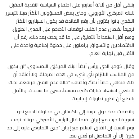
يتبقى أقل من ثلاثة أسابيع على اجتماع السياسة النقدية المقبل
للبنك المركزي الأوروبي، وحتى بعض المسؤولين الأكثر ميلاً للتيسير
النقدي باتوا يقرّون بأن رفع الفائدة قد يكون السيناريو الأكثر
ترجيحاً لضمان عدم انفلات توقعات التضخم على المدى الطويل.
وهم أقل استعداداً للتعليق على ما قد يحدث بعد ذلك، رغم أن
الاقتصاديين والأسواق يراهنون على خطوة إضافية واحدة على
الأقل قبل نهاية العام.
وقال كوخر، الذي يرأس أيضاً البنك المركزي النمساوي: “لن يكون
من المناسب الالتزام بأي شيء في هذه المرحلة، ولا أعتقد أن
ذلك منطقي حالياً أيضاً”. وأضاف: “حالة عدم اليقين مرتفعة، لذلك
لا ينبغي استبعاد خيارات كثيرة مسبقاً. سنرى ما سيحدث. والأمل
بالطبع أن تظهر تطورات إيجابية”.
وانضمت عدة دول عربية إلى باكستان في محاولة للدفع نحو
تسوية للحرب مع إيران، فيما قال الرئيس الأميركي دونالد ترمب
يوم السبت إن اتفاق السلام مع إيران “جرى التفاوض عليه إلى حد
كبير”. إلا أن التفاصيل لم تُعلن بعد.