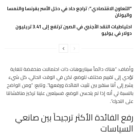
“التعاون الاقتصادي”: تراجع حاد في دخل الأسر بفرنسا والنمسا
واليونان
احتياطيات النقد الأجنبي في الصين ترتفع إلى 3.41 تريليون
دولار في يوليو
وأضاف: “هناك دائماً سيناريوهات ذات احتمالات منخفضة للغاية
تؤدي إلى تقييم مختلف للوضع، لكن في الوقت الحالي، كل شيء
يشير إلى أننا سنقرر بين تثبيت الفائدة ورفعها”. وتابع: “ومن الواضح
بالنسبة لي أنه إذا لم يتحسن الوضع، فسيتعين علينا تركيز مناقشاتنا
على التحرك”.
رفع الفائدة الأكثر ترجيحاً بين صانعي
السياسات