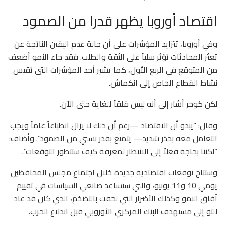
اقتصاد أوروبا يظهر قدراً من الصمود
وفي أوروبا، تتزايد المؤشرات على أن حالة عدم اليقين الناتجة عن
تعثر المحادثات تؤثر سلباً على الثقة والطلب. فقد جاء النمو أضعف
من المتوقع في الربع الأول، كما يشير أحد المؤشرات التي تقيس
نشاط القطاع الخاص إلى انكماش.
لكن كوخر أشار إلى أنه ليس قلقاً للغاية حتى الآن.
وقال: “يبدو أن الاقتصاد —رغم أن ذلك لا يزال انطباعاً عاماً ويجب
التعامل معه بحذر شديد— يتمتع بقدر نسبي من الصمود”. وأضاف:
“لكننا بحاجة فعلاً إلى الانتظار لمعرفة كيف ستتطور التوقعات”.
وستتاح توقعات اقتصادية جديدة خلال اجتماع مجلس المحافظين
يومي 10 و11 يونيو، والتي ستساعد صانعي السياسات في تقييم
آفاق النمو وكذلك الأضرار التي لحقت بالتضخم، الذي كان قد عاد
للتو إلى مستهدف البنك المركزي الأوروبي قبل اندلاع الحرب.