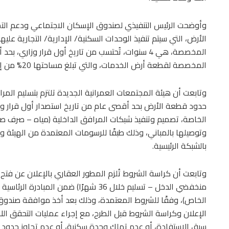
وأوضحت الرئيس التنفيذي لصندوق الإسكان الاجتماعي ودعم الت
المخصصة لقطعة أرض الخدمات، والتي تبلغ مساحتها 20% من إجمالي قطعة الأرض المخصصة، ٥ سنوات.
وتابعت أن هيئة المجتمعات العمرانية الجديدة تلتزم بتسليم ال
حدود قطعة الأرض بحد أقصى عام من تاريخ استصدار أول قرار وزا
الخاصة، تصميم وتنفيذ شبكات المرافق الداخلية (مياه – صرف صح
وتوصيلها بالمباني، وذلك طبقًا للرسومات المعتمدة من الهيئة وج
بالشبكة الرئيسية.
وتابعت أن كراسة الشروط تُلزم المطور العقاري بالإعلان عن فتح
منخفضي الدخل – تسليم خلال 36 شهرًا) ضمن
الخاص)، وفقًا للشروط المعتمدة، وذلك بعد أخذ موافقة صندوق
الإعلان وكراسة الشروط قبل الطرح، مع إجراء عمليات التحقق اللا
سبق الاستفادة، أو عدم تملك وحدة سكنية، أو عدم تجاوز حدود 