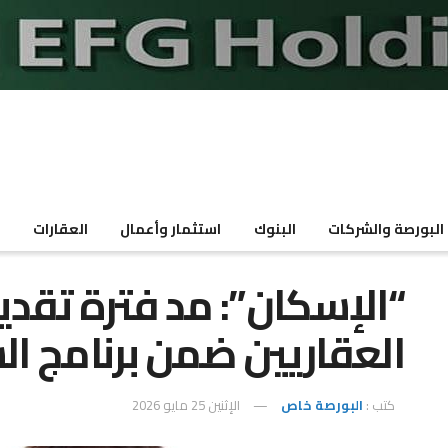
البورصة والشركات
البنوك
استثمار وأعمال
العقارات
م
“الإسكان”: مد فترة تقدي
العقاريين ضمن برنامج ال
كتب :
البورصة خاص
الإثنين 25 مايو 2026