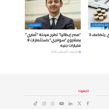
رصة والشركات
العقارات
إعادة التمويل العقاري يتضاعف 3
“مصر إيطاليا” تطرح مرحلة “أماري”
بمشروع “سولاري” باستثمارات 8
مليارات جنيه
الأربعاء 5 أغسطس 2026
تابعونا