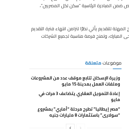
ص ضمن المبادرة الرئاسية “سكن لكل المصريين”،
مهلة للتقديم يأتي نظرًا لتزامن انتهاء فترة التقديم
مع حلول إجازة عيد الأضحى المبارك، ولمنح فرصة مناسبة لجميع الشركات
موضوعات
متعلقة
وزيرة الإسكان تتابع موقف عدد من المشروعات
وملفات العمل بمدينة 15 مايو
إعادة التمويل العقاري يتضاعف 3 مرات في
مايو
“مصر إيطاليا” تطرح مرحلة “أماري” بمشروع
“سولاري” باستثمارات 8 مليارات جنيه