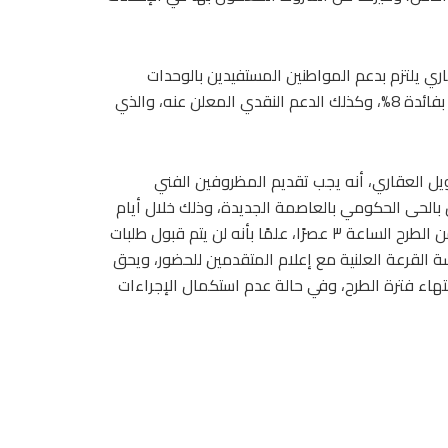
 يلتزم بدعم المواطنين المستفيدين بالوحدات
السكنية من خلال إتاحة التمويل العقاري المدعوم لمدة 20 عام بفائدة 8%، وكذلك الدعم النقدي المعلن عنه، والذي
يل العقاري، أنه يجب تقديم المظروفين الفني
ن بالحى الحكومي بالعاصمة الجديدة، وذلك خلال أيام
العمل في فترة الطرح المحددة فقط، وبحد أقصى اليوم الأخير من الطرح الساعة ٣ عصرًا، علمًا بأنه لن يتم قبول طلبات
ة القرعة العلنية مع إعلام المتقدمين للحضور، ويحق
هاء فترة الطرح، وفي حالة عدم استكمال الإجراءات