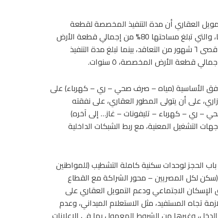
مويل العقاري أن مدة التنفيذ المخصصة لقطعة
الأرض، التي سيتم تنفيذ الوحدات السكنية/ الإدارية/ التجارية عليها، والتي تبلغ مساحتها 80% من إجمالي قطعة الأرض
المخصصة، هي 4 سنوات، تُحتسب من تاريخ أول قرار وزاري، بحد أقصى ٦ شهور من التعاقد، بينما تبلغ مدة التنفيذ
مرافق الأساسية (مياه – صرف صحي – ري – كهرباء) على
ري، على أن يتولى المطور العقاري، على نفقته
ي – ري – كهرباء – تليفونات – غاز… إلى آخره)
هات التشغيل المعنية، مع ربط الشبكات الداخلية
 باب الحجز لوحدات سكنية كاملة التشطيب (للمواطنين
 المبادرة الرئاسية (سكن لكل المصريين – محور الشراكة مع القطاع
 الإسكان الاجتماعي ودعم التمويل العقاري على
زمة تجاه المستفيد، مثل الاستعلام الميداني، وعدم
الدخل، وغيرها من الشروط المعمول بها في الإعلانات