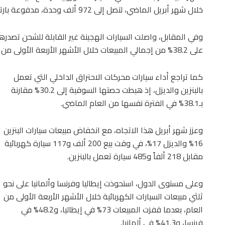
خلال شهر أبريل الماضي، لتصل إلى 972 ألف وحدة، مدفوعة بارتفاع أسعار الوقود.
وفي المقابل، واصلت السيارات الهجينة غير القابلة للشحن تصدرها
على 38.2% من إجمالي المبيعات خلال الأشهر الأربعة الأولى من العام.
كما تراجع أداء سيارات محركات الاحتراق الداخلي التي تعمل
بالبنزين والديزل، إذ هبطت حصتها السوقية إلى 30.2% مقارنة
بـ38.1% في الفترة نفسها من العام الماضي.
وعزز شهر أبريل هذا الاتجاه، مع انخفاض مبيعات سيارات البنزين
16% والديزل 17%، في وقت بيع 200 ألف و117 سيارة كهربائية
مقابل 218 ألفاً و485 سيارة تعمل بالبنزين.
وعلى مستوى الدول، استحوذت إيطاليا وفرنسا وألمانيا على نحو
ثلثي مبيعات السيارات الكهربائية خلال الأشهر الأربعة الأولى من
العام، بعدما قفزت المبيعات 73% في إيطاليا، و48.2% في
فرنسا، و41.3% في ألمانيا.