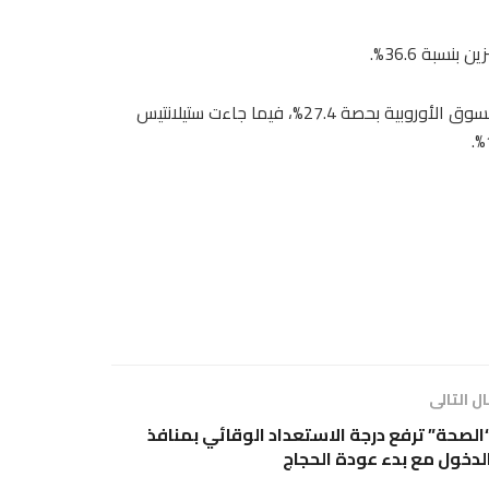
سبة 36.6%.
وعلى صعيد الشركات، حافظت فولكس فاجن على الصدارة في السوق الأوروبية بحصة 27.4%، فيما جاءت ستيلانتيس
ل التالى
الصحة” ترفع درجة الاستعداد الوقائي بمنافذ
لدخول مع بدء عودة الحجاج