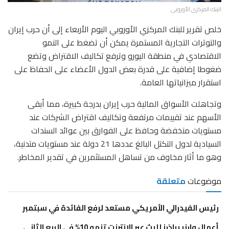
البنك المركزى الأوروبى
خلص تقرير للبنك المركزي الأوروبي اليوم الأربعاء إلى أن حرب إيران
والتوترات التجارية المستمرة يمكن ​أن تضغط على النمو
الاقتصادي في منطقة اليورو وترفع تكاليف الاقتراض وتضع
ضغوطا إضافية على قدرة بعض الدول الأعضاء على الحفاظ على
استقرار ميزانياتها العامة.
وتجاهلت الأسواق المالية حرب إيران بدرجة كبيرة، مما أبقى
الأسهم عند ‌تقييمات مرتفعة ‌وتكاليف اقتراض الشركات ​عند
‌مستويات منخفضة ⁠وحافظ ​على الفوارق ⁠بين عوائد السندات
السيادية لدول التكتل البالغ عددها 21 دولة عند مستويات متدنية،
وهو ما أثار مخاوف من تساهل المستثمرين في تقدير المخاطر.
موضوعات
متعلقة
رئيس الفيدرالي الأمريكي مستعد لرفع الفائدة في سبتمبر
أعمال وارنر براذرز للبث عبر الإنترنت تنمو 10% في الربع الثاني