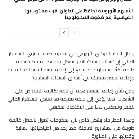
الأسهم الأوروبية تحافظ على تداولها قرب مستوياتها
القياسية رغم ضغوط التكنولوجيا
وقال البنك المركزي الأوروبي في تقريره نصف ⁠السنوي للاستقرار
المالي إن “سيناريو تباطؤ ‌النمو بشكل ملحوظ ‌المرتبط بصدمة
طاقة أكثر استمرارية ​قد يدفع ‌إلى إعادة تقييم الاستدامة المالية
وإعادة تسعير ‌مفاجئة في أسواق السندات السيادية”.
ومن شأن إعادة التسعير هذه أن ترفع تكاليف الاقتراض على
الشركات، مما يؤدي إلى حلقة ‌مفرغة قد تعرض الاستقرار المالي
للخطر وتنعكس سلبا على الاقتصاد الحقيقي.
وهذا ⁠الخطر ⁠حاد بشكل خاص لأن الحكومات تمول بالفعل قائمة
طويلة من المشاريع العاجلة، مما يحد من احتياطياتها المالية
وقدرتها على المناورة.