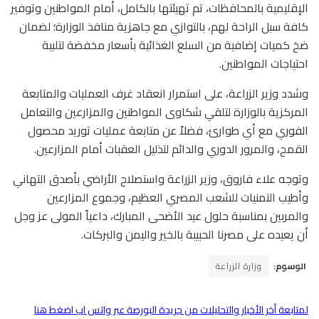
الإقليمية بالمحافظات، تم تهيئتها بالكامل، أمام المواطنين وتوفير
كافة سبل الراحة لهم، بالتوازي مع جاهزية منافذ الوزارة؛ لضمان
ضخ كميات إضافية من السلع الغذائية بأسعار مخفضة لتلبية
احتياجات المواطنين.
وشدد وزير الزراعة، على استمرار انعقاد غرف العمليات والمتابعة
المركزية بالوزارة لتلقي شكاوى المواطنين والمزارعين والتعامل
الفوري مع أي طوارئ، فضلاً عن متابعة عمليات توريد محصول
القمح، والمرور الدوري والدائم لتذليل العقبات أمام المزارعين.
وتوجه علاء فاروق، وزير الزراعة واستصلاح الأراضي بأصدق التهاني
وأطيب التمنيات للشعب المصري العظيم، وجموع المزارعين
والمربين بمناسبة حلول عيد الأضحى المبارك، داعياً المولى عز وجل
أن يعيده على مصرنا الحبيبة بالخير واليمن والبركات.
الوسوم:
وزارة الزراعة
لمتابعة أخر الأخبار والتحليلات من جريدة البورصة عبر واتس اب اضغط هنا