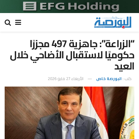
“الزراعة”: جاهزية 497 مجزرًا
حكوميًا لاستقبال الأضاحي خلال
العيد
كتب :
البورصة خاص
الأربعاء 27 مايو 2026