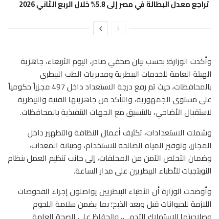
تراجع معدل البطالة في مصر إلى 5.8% خلال الربع الثاني 2026
وأكدت الوزارة؛ بحسب بيان صحفي صادر، اليوم الأربعاء، جاهزية
الهيئة العامة للخدمات البيطرية ومديريات الطب البيطري
بالمحافظات، حيث تم رفع درجة الاستعداد داخل 497 مجزراً حكومياً
على مستوى الجمهورية، والتأكد من جاهزيتها الفنية والبيطرية
لاستقبال الأضاحي، بالتنسيق مع الجهات التنفيذية بالمحافظات.
وشملت الاستعدادات، تكثيف أعمال النظافة والتطهير داخل
المجازر، وتوفير المياه الصالحة للاستخدام، وصيانة المعدات،
وضمان التخلص الآمن من المخلفات، إلى جانب تنظيم العمل بنظام
النوبتجيات للأطباء البيطريين على مدار الساعة.
وأوضحت الوزارة أن الأطباء البيطريين يواصلون إجراء الفحوصات
اللازمة للحيوانات قبل وبعد الذبح؛ بما يضمن سلامة اللحوم
وصلاحيتها للاستهلاك الآدمي، والحفاظ على الصحة العامة