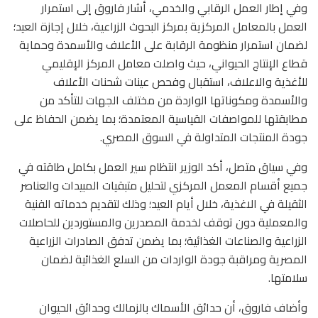
وفي إطار العمل الرقابي والخدمي، أشار فاروق إلى استمرار
العمل بالمعامل المركزية بمركز البحوث الزراعية، خلال إجازة العيد؛
لضمان استمرار منظومة الرقابة على الأعلاف والأسمدة وحماية
قطاع الإنتاج الحيواني، حيث واصلت معامل المركز الإقليمي
للأغذية والاعلاف، استقبال وفحص عينات شحنات الأعلاف
والأسمدة ومكوناتها الواردة من مختلف الجهات للتأكد من
مطابقتها للمواصفات القياسية المعتمدة؛ بما يضمن الحفاظ على
جودة المنتجات المتداولة في السوق المصري.
وفي سياق متصل، أكد الوزير انتظام سير العمل بكامل طاقته في
جميع أقسام المعمل المركزي لتحليل متبقيات المبيدات والعناصر
الثقيلة في الاغذية، خلال أيام العيد؛ وذلك لتقديم خدماته الفنية
والمعملية دون توقف لخدمة المصدرين والمستوردين للحاصلات
الزراعية والصناعات الغذائية؛ بما يضمن تدفق الصادرات الزراعية
المصرية ومراقبة جودة الواردات من السلع الغذائية لضمان
سلامتها.
وأضاف فاروق، أن حدائق الأسماك بالزمالك وحدائق الحيوان