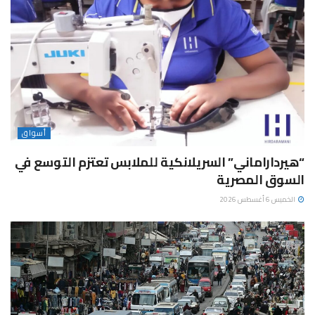
أسواق
“هيرداراماني” السريلانكية للملابس تعتزم التوسع في
السوق المصرية
الخميس 6 أغسطس 2026