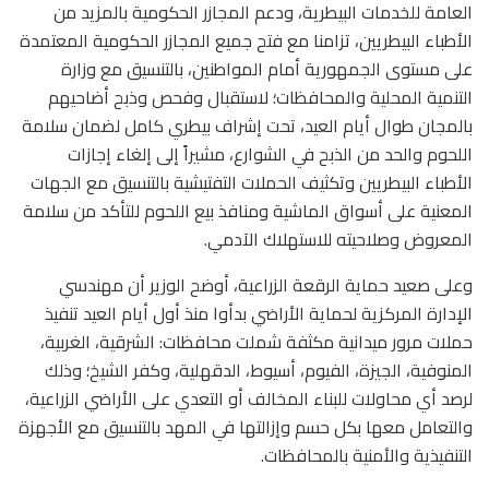
العامة للخدمات البيطرية، ودعم المجازر الحكومية بالمزيد من
الأطباء البيطريين، تزامنا مع فتح جميع المجازر الحكومية المعتمدة
على مستوى الجمهورية أمام المواطنين، بالتنسيق مع وزارة
التنمية المحلية والمحافظات؛ لاستقبال وفحص وذبح أضاحيهم
بالمجان طوال أيام العيد، تحت إشراف بيطري كامل لضمان سلامة
اللحوم والحد من الذبح في الشوارع، مشيراً إلى إلغاء إجازات
الأطباء البيطريين وتكثيف الحملات التفتيشية بالتنسيق مع الجهات
المعنية على أسواق الماشية ومنافذ بيع اللحوم للتأكد من سلامة
المعروض وصلاحيته للاستهلاك الآدمي.
وعلى صعيد حماية الرقعة الزراعية، أوضح الوزير أن مهندسي
الإدارة المركزية لحماية الأراضي بدأوا منذ أول أيام العيد تنفيذ
حملات مرور ميدانية مكثفة شملت محافظات: الشرقية، الغربية،
المنوفية، الجيزة، الفيوم، أسيوط، الدقهلية، وكفر الشيخ؛ وذلك
لرصد أي محاولات للبناء المخالف أو التعدي على الأراضي الزراعية،
والتعامل معها بكل حسم وإزالتها في المهد بالتنسيق مع الأجهزة
التنفيذية والأمنية بالمحافظات.