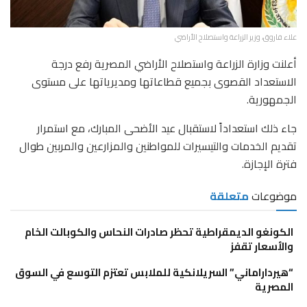
علاء فاروق، وزير الزراعة واستصلاح الأراضي
أعلنت وزارة الزراعة واستصلاح الأراضي المصرية رفع درجة
الاستعداد القصوى بجميع قطاعاتها ومديرياتها على مستوى
الجمهورية.
جاء ذلك استعداداً لاستقبال عيد الأضحى المبارك، مع استمرار
تقديم الخدمات والتيسيرات للمواطنين والمزارعين والمربين طوال
فترة الإجازة.
موضوعات
متعلقة
الكونغو الديمقراطية تحظر صادرات النحاس والكوبالت الخام
والأسعار تقفز
“هيرداراماني” السريلانكية للملابس تعتزم التوسع في السوق
المصرية