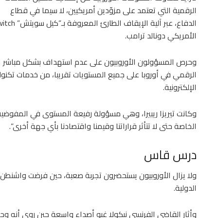
الرقمية التي تعتمد على مزوّدين أمريكيين، لا سيما في قطاع
الأمريكي دونالد ترامب.
وحرص المسؤولون الأوروبيون على عدم استهداف بشكل مباشر الم
الرقمي في أوروبا على جميع المستويات تقريبا، من خدمات تكنولو
الإلكترونية.
وكانت تيريزا ريبيرا، وهي مسؤولة رفيعة المستوى في المفوضية ال
الخاصة حتى لا تتأثر قراراتنا وقيمنا واقتصادنا بأي جهة أخرى”.
درس قاس
ولا يزال الأوروبيون يستحضرون تجربة صعبة، حين فرضت واشنطن 
الدولية.
وأثار القاضي الفرنسي نيكولا غيو أصداء واسعة حين روى أنه و