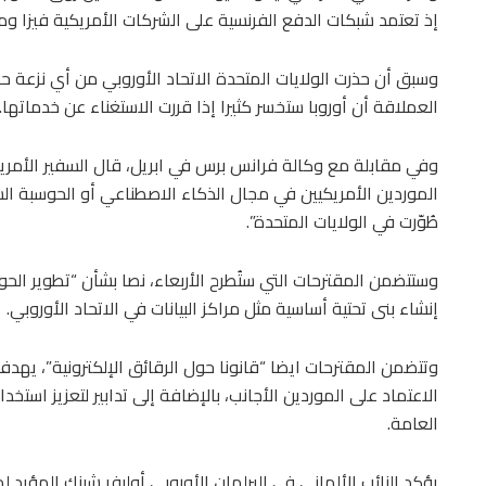
إذ تعتمد شبكات الدفع الفرنسية على الشركات الأمريكية فيزا و
وسبق أن حذرت الولايات المتحدة الاتحاد الأوروبي من أي نزعة حم
العملاقة أن أوروبا ستخسر كثيرا إذا قررت الاستغناء عن خدماتها.
وفي مقابلة مع وكالة فرانس برس في ابريل، قال السفير الأمريكي
الموردين الأمريكيين في مجال الذكاء الاصطناعي أو الحوسبة السحا
طُوّرت في الولايات المتحدة”.
وستتضمن المقترحات التي ستُطرح الأربعاء، نصا بشأن “تطوير ال
إنشاء بنى تحتية أساسية مثل مراكز البيانات في الاتحاد الأوروبي.
وتتضمن المقترحات ايضا “قانونا حول الرقائق الإلكترونية”، يهد
الاعتماد على الموردين الأجانب، بالإضافة إلى تدابير لتعزيز استخ
العامة.
يؤكد النائب الألماني في البرلمان الأوروبي أوليفر شينك المؤيد