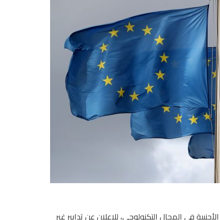
أجنبية في المجال التكنولوجي، للإعلان عن تدابير غير