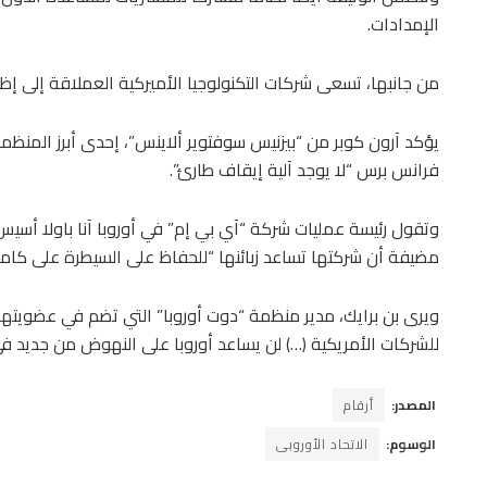
الإمدادات.
من جانبها، تسعى شركات التكنولوجيا الأميركية العملاقة إلى إظه
يؤكد آرون كوبر من “بيزنيس سوفتوير ألاينس”، إحدى أبرز المنظم
فرانس برس “لا يوجد آلية إيقاف طارئ”.
وتقول رئيسة عمليات شركة “آي بي إم” في أوروبا آنا باولا أسيس
مضيفة أن شركتها تساعد زبائنها “للحفاظ على السيطرة على كامل 
ويرى بن برايك، مدير منظمة “دوت أوروبا” التي تضم في عضويتها
للشركات الأمريكية (…) لن يساعد أوروبا على النهوض من جديد في م
المصدر:
أرقام
الوسوم:
الاتحاد الأوروبى