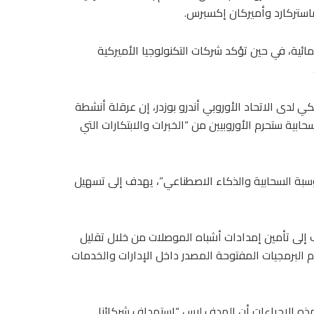
ماستركارد وأميركان إكسبرس.
ائية، في حين تؤكد شركات التكنولوجيا الأميركية
 لدى الاتحاد الأوروبي أندرو بوزدر، إن عرقلة أنشطة
بية ستحرم الأوروبيين من “الخبرات والابتكارات التي
حوسبة السحابية والذكاء الاصطناعي”، يهدف إلى تسهيل
ف إلى تأمين إمدادات أشباه الموصلات من خلال تقليل
دام البرمجيات المفتوحة المصدر داخل الإدارات والخدمات
 لهذه الإجراءات أن الهدف ليس “استهداف شركائنا