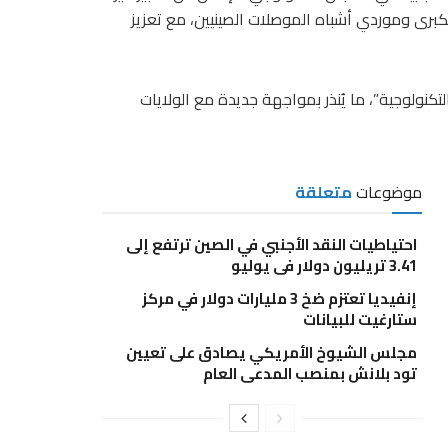
كبرى وموردي أشباه الموصلات الصينيين، مع تعزيز
كنولوجية”، ما يُنذر بمواجهة جديدة مع الولايات
موضوعات
متعلقة
احتياطيات النقد الأجنبي في الصين ترتفع إلى
3.41 تريليون دولار في يوليو
إنفيديا تعتزم ضخ 3 مليارات دولار في مركز
ستارغيت للبيانات
مجلس الشيوخ الأمريكي يصادق على تعيين
تود بلانش بمنصب المدعي العام