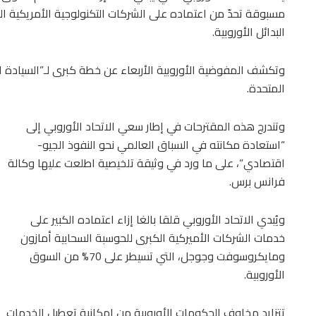
مسبوقة تحدّ من اعتماده على الشركات التكنولوجية الأمريكية ال
البدائل الأوروبية.
وتكشف المفوضية الأوروبية الأربعاء عن خطة كبرى لـ”السيادة الت
المتحدة.
وتندرج هذه المقترحات في إطار سعي الاتحاد الأوروبي إلى
“استعادة مكانته في السباق العالمي نحو النفوذ الجيو-
اقتصادي”، على ما ورد في وثيقة تلخيصية اطلعت عليها وكالة
فرانس برس.
ويُبدي الاتحاد الأوروبي قلقا بالغا إزاء اعتماده الكبير على
خدمات الشركات الأميركية الكبرى للحوسبة السحابية أمازون
ومايكروسوفت وجوجل، التي تسيطر على 70% من السوق
الأوروبية.
تتزايد مخاوف الحكومات الأوروبية من إمكانية تعطيل الخدمات