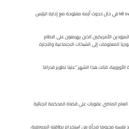
الدفاع، عبر آلية الإيقاف الطارئ المعروفة بـ”كيل سويتش” kill switch في حال حدوث أزمة مفتوحة مع إدارة الرئيس
زودين الأمريكيين الذين يهيمنون على النظام
جيا المعلومات إلى الشبكات الاجتماعية والتجارة
أوروبية، قالت هذا الشهر “علينا تطوير قدراتنا
العام الماضي عقوبات على قضاة المحكمة الجنائية
جد نفسه محروما فجأة من استخدام بطاقته المصرفية،