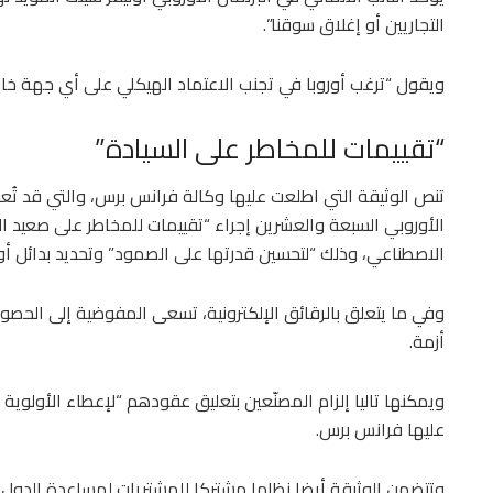
التجاريين أو إغلاق سوقنا”.
ويقول “ترغب أوروبا في تجنب الاعتماد الهيكلي على أي جهة خارج
“تقييمات للمخاطر على السيادة”
تنص الوثيقة التي اطلعت عليها وكالة فرانس برس، والتي قد تُعدّ
الأوروبي السبعة والعشرين إجراء “تقييمات للمخاطر على صعيد ا
الاصطناعي، وذلك “لتحسين قدرتها على الصمود” وتحديد بدائل أورو
وفي ما يتعلق بالرقائق الإلكترونية، تسعى المفوضية إلى الحصو
أزمة.
ويمكنها تاليا إلزام المصنّعين بتعليق عقودهم “لإعطاء الأولوية
عليها فرانس برس.
وتتضمن الوثيقة أيضا نظاما مشتركا للمشتريات لمساعدة الدول 