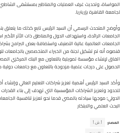
المواساة، وتحديث غرف العمليات والمناظير بمستشفى الشاطبي ا
لجامعة القاهرة بإريتريا.
وأوضح المتحدث الرسمي أن السيد الرئيس تابع كذلك ما يتعلق بتص
الجامعات الرائدة، واستهداف الدول والمناطق ذات الأثر الأكبر اس
الجامعات العالمية عالية التصنيف واستضافة بعض البرامج بشراكة
قنصوه أنه تم تشكيل لجنة من الخبراء المتخصصين بالجامعات لتولي
اتفاق لإنشاء مؤسسة تمويلية بالتعاون مع البنك المركزي المصري
الحصول على درجات علمية مزدوجة بالتعاون مع جامعات دولية 
وأكد السيد الرئيس أهمية تعزيز شراكات التعليم العالي وإنشاء أف
للحدود وتعزيز الشراكات المؤسسية التي تهدف إلى بناء القدرات ا
الدولي؛ موجها سيادته بالمضي قدما نحو تعزيز تنافسية الجامعا
البحث العلمي والابتكار
المصدر:
أ.ش.أ