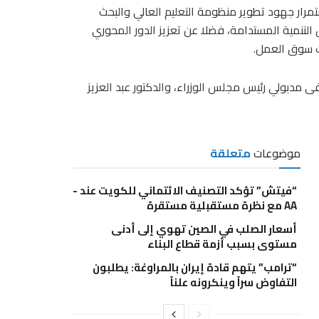
مرار جهود تطوير منظومة التعليم العالي والبحث
 التنمية المستدامة، فضلا عن تعزيز الدور المحوري
ات سوق العمل.
ى مدبولي رئيس مجلس الوزراء، والدكتور عبد العزيز
موضوعات
متعلقة
“فيتش” تؤكد التصنيف الائتماني للكويت عند -
AA مع نظرة مستقبلية مستقرة
أسعار الصلب في الصين تهوي إلى أدنى
مستوى بسبب أزمة قطاع البناء
“ترامب” يتهم قادة إيران بالمراوغة: يطلبون
التفاوض سراً وينكرونه علناً