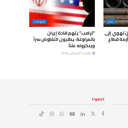
عام
منوعات
ن تهوي إلى
“ترامب” يتهم قادة إيران
زمة قطاع
بالمراوغة: يطلبون التفاوض سراً
وينكرونه علناً
الثلاثاء 4 أغسطس 2026
تابعونا