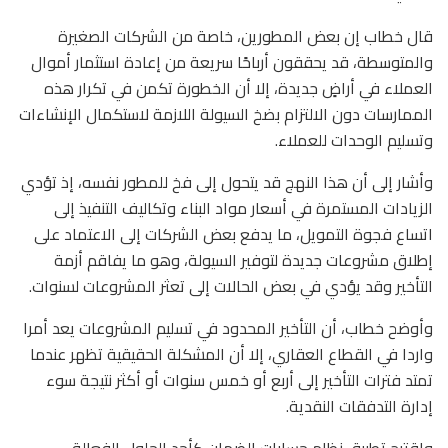
قال خطاب إن بعض المطورين، خاصة من الشركات الصغيرة
والمتوسطة، قد يحققون أرباحًا سريعة من إعادة استثمار أموال
العملاء في أراضٍ جديدة، إلا أن الخطورة تكمن في تكرار هذه
الممارسات دون الالتزام بضخ السيولة اللازمة لاستكمال الإنشاءات
وتسليم الوحدات للعملاء.
وأشار إلى أن هذا النهج قد يتحول إلى فخ للمطور نفسه، إذ تؤدي
الزيادات المستمرة في أسعار مواد البناء وتكاليف التنفيذ إلى
اتساع فجوة التمويل، ما يدفع بعض الشركات إلى الاعتماد على
إطلاق مشروعات جديدة لتوفير السيولة، وهو ما يفاقم أزمة
التأخير وقد يؤدي في بعض الحالات إلى تعثر المشروعات لسنوات.
وأوضح خطاب، أن التأخير المحدود في تسليم المشروعات يعد أمرا
واردا في القطاع العقاري، إلا أن المشكلة الحقيقية تظهر عندما
تمتد فترات التأخير إلى أربع أو خمس سنوات أو أكثر نتيجة سوء
إدارة التدفقات النقدية.
واقترح تطبيق نظام حسابات الضمان كأحد الحلول الفعالة