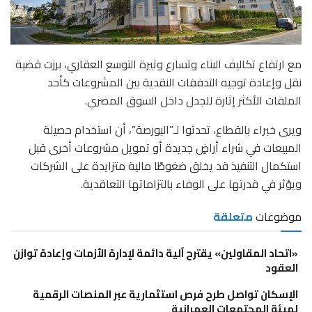
مع ارتفاع تكاليف البناء وتسارع وتيرة التوسع العقاري، برزت قضية
نقل وإعادة توجيه التدفقات النقدية بين المشروعات كأحد
الملفات الأكثر إثارة للجدل داخل السوق المصري.
ويرى خبراء بالقطاع، تحدثوا لـ”البورصة”، أن استخدام حصيلة
المبيعات في شراء أراضٍ جديدة أو تمويل مشروعات أخرى قبل
استكمال التنفيذ قد يخلق ضغوطًا مالية متزايدة على الشركات
ويؤثر في قدرتها على الوفاء بالتزاماتها التعاقدية.
موضوعات
متعلقة
«اتحاد المقاولين» يقترح آلية دائمة لإدارة الأزمات وإعادة توازن
العقود
الإسكان تواصل طرح فرص استثمارية عبر المنصات الرقمية
لهيئة المجتمعات العمرانية