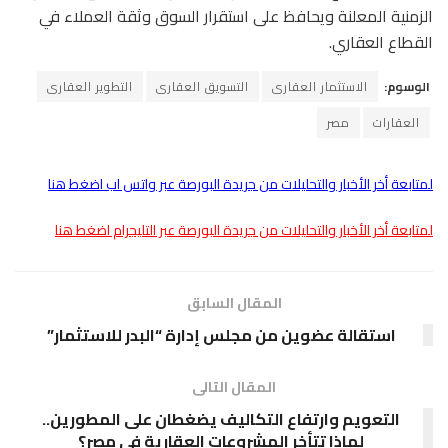
الزمنية المعلنة ويحافظ على استقرار السوق وثقة العملاء في
القطاع العقاري.
الوسوم:
الاستثمار العقارى
التسويق العقارى
التطوير العقارى
العقارات
مصر
لمتابعة أخر الأخبار والتحليلات من جريدة البورصة عبر واتس اب اضغط هنا
لمتابعة أخر الأخبار والتحليلات من جريدة البورصة عبر التليجرام اضغط هنا
المقال السابق
استقالة عضوين من مجلس إدارة “البدر للاستثمار”
المقال التالى
التعويم وارتفاع التكاليف يضغطان على المطورين..
لماذا تتأخر المشروعات العقارية في مصر؟