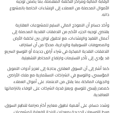
الرقابة المالية ومراكز التكلفة المنفصلة، بما يضمن توجيه
الأموال المحصلة من العملاء إلى الإنشاءات الخاصة بالمشروع
ذاته.
وأكد حسام أن النموذج المالي السليم للمشروعات العقارية
يقتضي توجيه الجزء الأكبر من التدفقات النقدية المحصلة إلى
أعمال التنفيذ والإنشاءات، مع تحقيق توازن بين تكلفة الأرض
والمصروفات التسويقية والإدارية، محذرًا من أن استنزاف
التدفقات النقدية المبكرة في شراء أراضٍ جديدة أو التوسع السريع
قد يؤدي إلى تأخر التسليمات وارتفاع المخاطر التشغيلية.
كما أشار إلى أن السوق العقاري بحاجة إلى تعزيز أدوات التمويل
المؤسسي، والتوسع في الشراكات الاستثمارية مع ملاك الأراضي
والجهات المالكة، بما يقلل من الاعتماد على أموال العملاء
كمصدر رئيسي للتوسع، ويعزز قدرة الشركات على الوفاء بالتزاماتها
التعاقدية.
وشدد حسام، على أهمية تطبيق معايير أكثر صرامة لتنظيم السوق،
وربط التوسعات الجديدة بمعدلات الإنجاز الفعلية للمشروعات