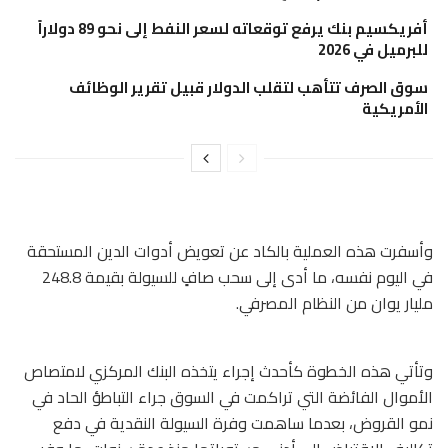
أفريكسيم بنك يرفع توقعاته لسعر النفط إلى نحو 89 دولاراً
للبرميل في 2026
سوق الصرف تتأهب لتقلب الدولار قبيل تقرير الوظائف
الأمريكية
وأسفرت هذه العملية بالكاد عن تعويض أدوات الدين المستحقة
في اليوم نفسه، ما أدى إلى سحب صافٍ للسيولة بقيمة 248.8
مليار يوان من النظام المصرفي.
وتأتي هذه الخطوة كأحدث إجراء يتخذه البنك المركزي لامتصاص
الأموال الفائضة التي تراكمت في السوق جراء التباطؤ الحاد في
نمو القروض، بعدما ساهمت وفرة السيولة النقدية في دفع