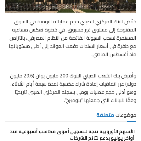
خفّض البنك المركزي الصيني حجم عملياته اليومية في السوق
المفتوحة إلى مستوى غير مسبوق، في خطوة تعكس مساعيه
المستمرة لسحب السيولة الفائضة من النظام المصرفي، بالتزامن
مع طفرة في أسعار السندات دفعت العوائد إلى أدنى مستوياتها
منذ أغسطس الماضي.
وأقرض بنك الشعب الصيني البنوك 200 مليون يوان (29.6 مليون
دولار) عبر اتفاقيات إعادة شراء عكسية لمدة سبعة أيام الثلاثاء،
وهو أدنى حجم عمليات يومي يسجله المركزي الصيني تاريخيًا
وفقًا للبيانات التي جمعتها “بلومبرج”.
موضوعات
متعلقة
الأسهم الأوروبية تتجه لتسجيل أقوى مكاسب أسبوعية منذ
أواخر يونيو بدعم نتائج الشركات