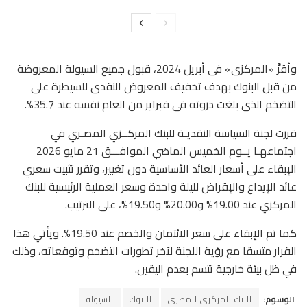
وأقرَّ «المركزى» فى أبريل 2024، قبول جميع السيولة المعروضة
من قبل البنوك بهدف تخفيف المعروض النقدى للسيطرة على
التضخم الذى بلغت ذروته فى فبراير من العام نفسه عند 35.7%.
قررت لجنة السياسة النقديـة للبنك المركــزي المصـري في
اجتماعهـا يــوم الخميس الماضي الموافـــق 21 مايو 2026
الإبقاء على أسعار العائد الأساسية دون تغيير، وتقرر تثبيت سعري
عائد الإيداع والإقراض لليلة واحدة وسعر العملية الرئيسية للبنك
المركزي عند 19.00% و20.00% و19.50%، على الترتيب.
كما تم الإبقاء على سعر الائتمان والخصم عند 19.50%. ويأتي هذا
القرار متسقا مع رؤية اللجنة لآخر تطورات التضخم وتوقعاته، وذلك
في ظل بيئة خارجية تتسم بعدم اليقين.
الوسوم:
البنك المركزى المصرى
البنوك
السيولة