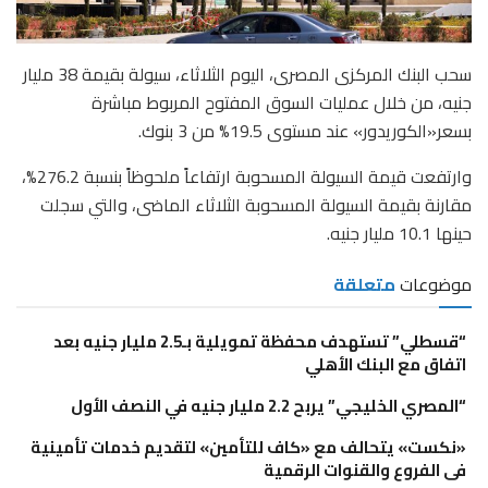
سحب البنك المركزى المصرى، اليوم الثلاثاء، سيولة بقيمة 38 مليار
جنيه، من خلال عمليات السوق المفتوح المربوط مباشرة
بسعر«الكوريدور» عند مستوى 19.5% من 3 بنوك.
وارتفعت قيمة السيولة المسحوبة ارتفاعاً ملحوظاً بنسبة 276.2%،
مقارنة بقيمة السيولة المسحوبة الثلاثاء الماضى، والتي سجلت
حينها 10.1 مليار جنيه.
موضوعات
متعلقة
“قسطلي” تستهدف محفظة تمويلية بـ2.5 مليار جنيه بعد
اتفاق مع البنك الأهلي
“المصري الخليجي” يربح 2.2 مليار جنيه في النصف الأول
«نكست» يتحالف مع «كاف للتأمين» لتقديم خدمات تأمينية
فى الفروع والقنوات الرقمية