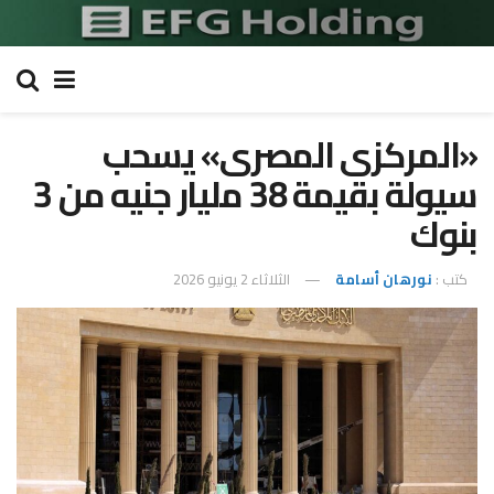
«المركزى المصرى» يسحب
سيولة بقيمة 38 مليار جنيه من 3
بنوك
كتب :
نورهان أسامة
الثلاثاء 2 يونيو 2026