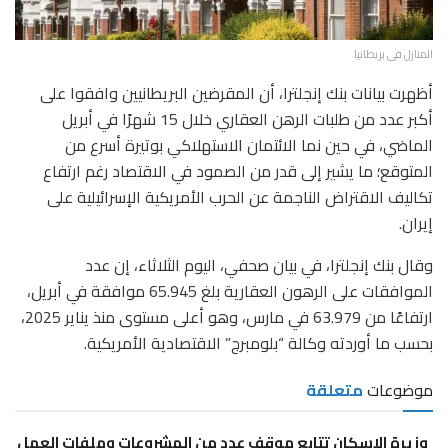
المنازل فى بريطانيا
أظهرت بيانات بنك إنجلترا، أن المقرضين البريطانيين وافقوا على
أكبر عدد من طلبات الرهن العقاري خلال 15 شهرًا في أبريل
الماضي، في حين نما الائتمان الاستهلاكي بوتيرة أسرع من
المتوقع؛ ما يشير إلى قدر من الصمود في الاقتصاد رغم ارتفاع
تكاليف الاقتراض الناجمة عن الحرب الأمريكية الإسرائيلية على
إيران.
وقال بنك إنجلترا، في بيان صحفي، اليوم الثلاثاء، إن عدد
الموافقات على الرهون العقارية بلغ 65.945 موافقة في أبريل،
ارتفاعًا من 63.979 في مارس، وهو أعلى مستوى منذ يناير 2025،
بحسب ما أوردته وكالة “بلومبرج” الاقتصادية الأمريكية.
موضوعات
متعلقة
وزيرة الإسكان تتابع موقف عدد من المشروعات وملفات العمل