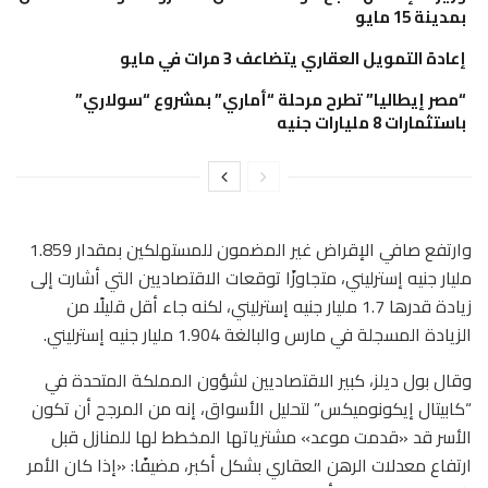
بمدينة 15 مايو
إعادة التمويل العقاري يتضاعف 3 مرات في مايو
“مصر إيطاليا” تطرح مرحلة “أماري” بمشروع “سولاري”
باستثمارات 8 مليارات جنيه
وارتفع صافي الإقراض غير المضمون للمستهلكين بمقدار 1.859
مليار جنيه إسترليني، متجاوزًا توقعات الاقتصاديين التي أشارت إلى
زيادة قدرها 1.7 مليار جنيه إسترليني، لكنه جاء أقل قليلًا من
الزيادة المسجلة في مارس والبالغة 1.904 مليار جنيه إسترليني.
وقال بول ديلز، كبير الاقتصاديين لشؤون المملكة المتحدة في
“كابيتال إيكونوميكس” لتحليل الأسواق، إنه من المرجح أن تكون
الأسر قد «قدمت موعد» مشترياتها المخطط لها للمنازل قبل
ارتفاع معدلات الرهن العقاري بشكل أكبر، مضيفًا: «إذا كان الأمر