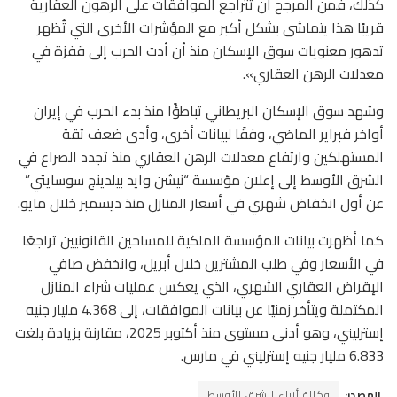
كذلك، فمن المرجح أن تتراجع الموافقات على الرهون العقارية
قريبًا هذا يتماشى بشكل أكبر مع المؤشرات الأخرى التي تُظهر
تدهور معنويات سوق الإسكان منذ أن أدت الحرب إلى قفزة في
معدلات الرهن العقاري».
وشهد سوق الإسكان البريطاني تباطؤًا منذ بدء الحرب في إيران
أواخر فبراير الماضي، وفقًا لبيانات أخرى، وأدى ضعف ثقة
المستهلكين وارتفاع معدلات الرهن العقاري منذ تجدد الصراع في
الشرق الأوسط إلى إعلان مؤسسة “نيشن وايد بيلدينج سوسايتي”
عن أول انخفاض شهري في أسعار المنازل منذ ديسمبر خلال مايو.
كما أظهرت بيانات المؤسسة الملكية للمساحين القانونيين تراجعًا
في الأسعار وفي طلب المشترين خلال أبريل، وانخفض صافي
الإقراض العقاري الشهري، الذي يعكس عمليات شراء المنازل
المكتملة ويتأخر زمنيًا عن بيانات الموافقات، إلى 4.368 مليار جنيه
إسترليني، وهو أدنى مستوى منذ أكتوبر 2025، مقارنة بزيادة بلغت
6.833 مليار جنيه إسترليني في مارس.
المصدر:
وكالة أنباء الشرق الأوسط