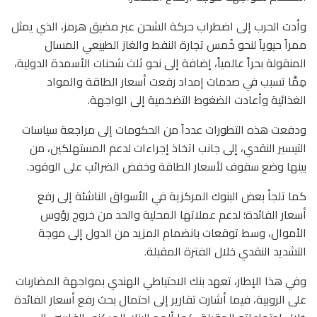
وأدت الحرب إلى اضطراب حركة الشحن عبر مضيق هرمز، الذي يمثل
ممراً حيوياً لنحو خُمس تجارة النفط والغاز الطبيعي المسال
المنقولة بحراً عالمياً، إضافة إلى نحو ثلث شحنات الأسمدة الدولية،
مِمَّا تسبب في صدمات إمداد رفعت أسعار الطاقة والمواد
الغذائية وأعادت الضغوط التضخمية إلى الواجهة.
ودفعت هذه التطورات عدداً من الحكومات إلى مراجعة سياسات
التيسير النقدي، إلى جانب اتخاذ إجراءات لدعم المستهلكين، من
بينها وضع سقوف لأسعار الطاقة وخفض الضرائب على الوقود.
كما تلجأ بعض البنوك المركزية في الأسواق الناشئة إلى رفع
أسعار الفائدة؛ لدعم عملاتها المحلية والحد من خروج رؤوس
الأموال، وسط توقعات بانضمام المزيد من الدول إلى موجة
التشديد النقدي خلال الفترة المقبلة.
وفي هذا الإطار، تعهد بنك الاحتياطي الهندي بمواجهة المضاربات
على الروبية، فيما أشارت تقارير إلى احتمال بحث رفع أسعار الفائدة