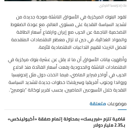
بنك إندونيسيا المركزي
تقود البنوك المركزية في الأسواق الناشئة موجة جديدة من
تشديد السياسة النقدية على مستوى العالم، مع عودة الضغوط
التضخمية الناجمة عن الحرب مع إيران وارتفاع أسعار الطاقة
والمواد الغذائية، في حين لا تزال معظم الاقتصادات المتقدمة
تفضل التريث؛ لتقييم التداعيات الاقتصادية للأزمة.
وأظهرت بيانات الأسواق أن ما لا يقل عن عشرة بنوك مركزية في
الاقتصادات الناشئة والحدودية رفعت أسعار الفائدة منذ اندلاع
الحرب في أواخر فبراير الماضي، فيما اتخذت دول مثل إندونيسيا
ورواندا وجنوب أفريقيا وسريلانكا خطوات جديدة لتشديد السياسة
النقدية خلال الأسبوعين الماضيين، بحسب تقرير لوكالة “بلومبرج”.
موضوعات
متعلقة
قاضية تلزم «فيريسك» بمحاولة إتمام صفقة «أكيولينكس»
بـ2.35 مليار دولار