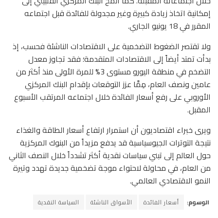
خلال اجتماعاته المقبلة. كما ألمح البنك المركزي الفلبيني إلى
إمكانية اتخاذ زيادة كبيرة وغير مجدولة للفائدة قبل اجتماعه
المقرر في 18 يونيو الجاري.
ولا تقتصر الضغوط التضخمية على الاقتصادات الناشئة فحسب، إذ
بدأت تمتد أيضاً إلى الاقتصادات المتقدمة؛ فقد تجاوز معدل
التضخم في منطقة اليورو مستوى 3% للمرة الأولى منذ أكثر من
عامين ونصف العام، مِمَّا عزز التوقعات بإقدام البنك المركزي
الأوروبي على رفع أسعار الفائدة خلال اجتماعه المرتقب الأسبوع
المقبل.
ويرى خبراء اقتصاديون أن استمرار ارتفاع أسعار الطاقة والغذاء
نتيجة التوترات الجيوسياسية قد يدفع مزيداً من البنوك المركزية
حول العالم إلى تبني سياسات نقدية أكثر تشدداً خلال النصف الثاني
من العام، في محاولة لاحتواء موجة تضخمية جديدة تهدد وتيرة
النمو الاقتصادي العالمي.
الوسوم:
أسعار الفائدة
الأسواق الناشئة
السياسة النقدية