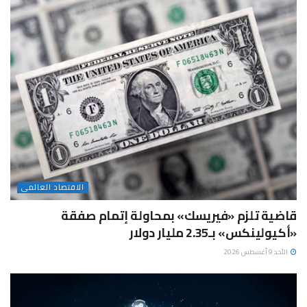
الاقتصاد العالمى
قاضية تلزم «فيريسك» بمحاولة إتمام صفقة
«أكيولينكس» بـ2.35 مليار دولار
الأحد 9 أغسطس 2026