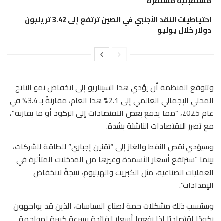
مستقبلية مستقرة
احتياطيات النقد الأجنبي في الصين ترتفع إلى 3.42 تريليون
دولار خلال يوليو
وتتوقع المنظمة أن يؤدي هذا السيناريو إلى انخفاض نمو الناتج
المحلي الإجمالي العالمي إلى 2.1% هذا العام، مقارنةً بـ 3.4% في
عام 2025، “مما يدفع بعض الاقتصادات إلى الركود أو ما يقاربه”،
مع تضرر الاقتصادات الناشئة بشدة.
وسيؤدي نقص النفط والغاز إلى “تقنين إجباري” للطاقة للشركات،
بينما “سترتفع أسعار الأسمدة وغيرها من المدخلات المتأثرة في
العمليات الصناعية، مثل الكبريت والهيليوم، نتيجةً لانخفاض
الإمدادات”.
وسيُسبب ذلك مشكلات جمة لصناع السياسات، الذين قد يواجهون
ركودًا اقتصاديًا إذا رفعوا أسعار الفائدة بسرعة كبيرة لمواجهة