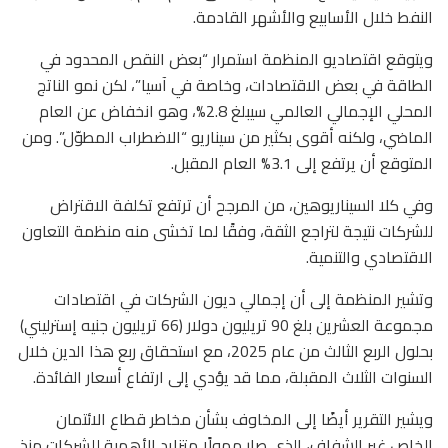
النفط خلال الأسابيع والأشهر القادمة.
ويتوقع اقتصاديو المنظمة استمرار “بعض النقص المحدود في
الطاقة في بعض الاقتصادات، وخاصة في آسيا”، لكن نمو الناتج
المحلي الإجمالي العالمي سيبلغ 2.8%، وهو انخفاض عن العام
الماضي، ولكنه أقوى بكثير من سيناريو “الاضطراب المطوّل”. ومن
المتوقع أن يرتفع إلى 3.1% العام المقبل.
وفي كلا السيناريوهين، من المرجح أن ترتفع تكلفة الاقتراض
للشركات نتيجة لتراجع الثقة، وفقًا لما تخشى منه منظمة التعاون
الاقتصادي والتنمية.
وتشير المنظمة إلى أن إجمالي ديون الشركات في اقتصادات
مجموعة العشرين بلغ 90 تريليون دولار (66 تريليون جنيه إسترليني)
بحلول الربع الثالث من عام 2025، مع استحقاق ربع هذا الدين خلال
السنوات الثلاث المقبلة، مما قد يؤدي إلى ارتفاع أسعار الفائدة.
ويشير التقرير أيضًا إلى المخاوف بشأن مخاطر قطاع الائتمان
الخاص غير الشفاف، الذي صار ممولًا متزايد الأهمية للشركات منذ