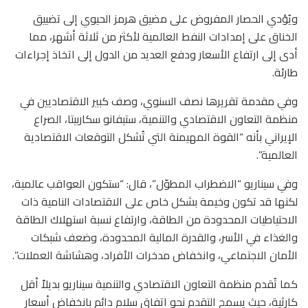
ويُؤدي الحصار المفروض على مضيق هرمز الحيوي إلى تضييق
الخناق على إمدادات النفط العالمية لأكثر من ثلاثة أشهر، مما
أدى إلى ارتفاع الأسعار ودفع العديد من الدول إلى اتخاذ إجراءات
طارئة.
وفي مقدمة تقريرها نصف السنوي، وصف كبير الاقتصاديين في
منظمة التعاون الاقتصادي والتنمية، ستيفانو سكاربيتا، الصراع
الإيراني بأنه “القوة المهيمنة التي تُشكل التوقعات الاقتصادية
العالمية”.
وفي سيناريو “الاضطراب المطوّل”، قال: “ستكون العواقب عالمية،
لكنها قد تكون وخيمة بشكل خاص على الاقتصادات النامية ذات
الاحتياطيات المحدودة من الطاقة، وارتفاع نسبة استهلاك الطاقة
والغذاء في الأسر، والقدرة المالية المحدودة، وضعف شبكات
الأمان الاجتماعي، وانخفاض مدخرات الأفراد، وهشاشة العملات”.
كما تُقدم منظمة التعاون الاقتصادي والتنمية سيناريو بديلاً أقل
كارثية، حيث يسمح التقدم نحو اتفاق سلام دائم بانخفاض أسعار