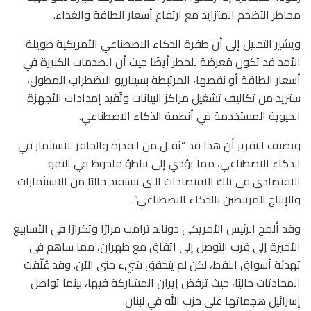
مخاطر التضخم المتزايد مع ارتفاع أسعار الطاقة والغذاء.
ويشير التحليل إلى أن طفرة الذكاء الاصطناعي الأمريكية طويلة
الأمد قد تكون مُعرضة للخطر أيضًا حيث أن الصدمات الكبيرة في
أسعار الطاقة أو نقصها، المرتبطة بسيناريو الاضطراب المطول،
ستزيد من تكاليف تشغيل مراكز البيانات وتُقيد إمدادات الأجهزة
الحيوية المستخدمة في أنظمة الذكاء الاصطناعي.
ويضيف التقرير أن هذا قد “يُقلل من القدرة والحافز للاستثمار في
الذكاء الاصطناعي، مما يؤدي إلى تباطؤ ملحوظ في النمو
الاقتصادي في تلك الاقتصادات التي تستفيد حاليًا من الاستثمارات
والإنتاج المرتبطين بالذكاء الاصطناعي”.
وقد ألمح الرئيس الأمريكي دونالد ترامب مرارًا وتكرارًا في الأسابيع
الأخيرة إلى قرب التوصل إلى اتفاق مع طهران، مما ساهم في
تهدئة أسواق النفط، لكن لم يتحقق شيء حتى الآن. وقد عُلّقت
المحادثات حاليًا، حيث ترفض إيران المشاركة فيها، بينما تواصل
إسرائيل هجماتها على حزب الله في لبنان.