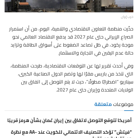
حرب إيران
حذّرت منظمة التعاون الاقتصادي والتنمية، اليوم، من أن استمرار
الصراع الإيراني حتى عام 2027 قد يدفع الاقتصاد العالمي نحو
موجة ركود، في ظل تصاعد الضغوط على أسواق الطاقة وتزايد
حالة عدم اليقين في التجارة والاستثمار.
وفي أحدث تقرير لها عن التوقعات الاقتصادية، طرحت المنظمة،
التي تتخذ من باريس مقرًا لها وتضم الدول الصناعية الكبرى،
سيناريو “اضطرابًا مطولًا”، حيث لا يتم التوصل إلى اتفاق بين
الولايات المتحدة وإيران حتى عام 2027.
موضوعات
متعلقة
أمريكا تتوقع التوصل لاتفاق بين إيران عُمان بشأن هرمز قريبًا
“فيتش” تؤكد التصنيف الائتماني للكويت عند -AA مع نظرة