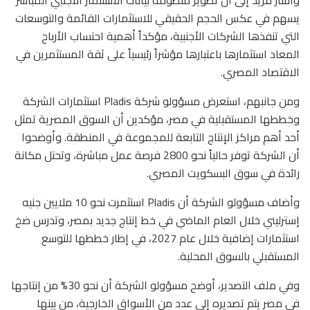
وأشار فريد إلى أن تطوير منظومة بيانات الاستثمار الأجنبي المباشر
يسهم في عكس الحجم الحقيقي للاستثمارات القائمة والتوسعات
التي تنفذها الشركات الأجنبية، مؤكداً أهمية احتساب الأرباح
المعاد استثمارها باعتبارها مؤشراً رئيسياً على ثقة المستثمرين في
الاقتصاد المصري.
ومن جانبهم، استعرض مسؤولو شركة Pladis استثمارات الشركة
وخططها المستقبلية في مصر، مؤكدين أن السوق المصرية تمثل
أحد أهم مراكز الإنتاج التابعة للمجموعة في المنطقة. وأوضحوا
أن الشركة توفر حالياً نحو 2800 فرصة عمل مباشرة، وتحتل مكانة
رائدة في سوق البسكويت المصري.
وأضاف مسؤولو الشركة أن Pladis استثمرت نحو 10 ملايين جنيه
إسترليني خلال العام الماضي في خط إنتاج جديد بمصر، وتدرس ضخ
استثمارات إضافية خلال عام 2027، في إطار خططها للتوسع
المستقبلي بالسوق المحلية.
وفي ملف التصدير، أوضح مسؤولو الشركة أن نحو 30% من إنتاجها
في مصر يتم تصديره إلى عدد من الأسواق الخارجية، من بينها