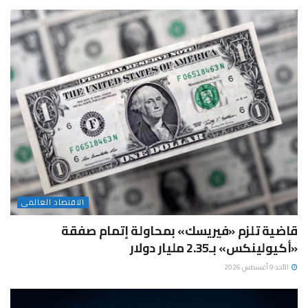
الاقتصاد العالمى
قاضية تلزم «فيريسك» بمحاولة إتمام صفقة
«أكيولينكس» بـ2.35 مليار دولار
الأحد 9 أغسطس 2026