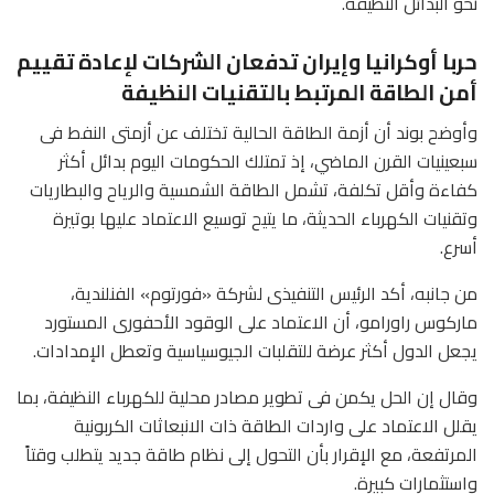
نحو البدائل النظيفة.
حربا أوكرانيا وإيران تدفعان الشركات لإعادة تقييم
أمن الطاقة المرتبط بالتقنيات النظيفة
وأوضح بوند أن أزمة الطاقة الحالية تختلف عن أزمتى النفط فى
سبعينيات القرن الماضي، إذ تمتلك الحكومات اليوم بدائل أكثر
كفاءة وأقل تكلفة، تشمل الطاقة الشمسية والرياح والبطاريات
وتقنيات الكهرباء الحديثة، ما يتيح توسيع الاعتماد عليها بوتيرة
أسرع.
من جانبه، أكد الرئيس التنفيذى لشركة «فورتوم» الفنلندية،
ماركوس راورامو، أن الاعتماد على الوقود الأحفورى المستورد
يجعل الدول أكثر عرضة للتقلبات الجيوسياسية وتعطل الإمدادات.
وقال إن الحل يكمن فى تطوير مصادر محلية للكهرباء النظيفة، بما
يقلل الاعتماد على واردات الطاقة ذات الانبعاثات الكربونية
المرتفعة، مع الإقرار بأن التحول إلى نظام طاقة جديد يتطلب وقتاً
واستثمارات كبيرة.