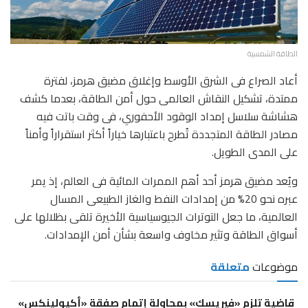
الطاقة الشمسية
أعاد الصراع فى الشرق الأوسط وإغلاق مضيق هرمز، لفترة
ممتدة، تشكيل النقاش العالمى حول أمن الطاقة، بعدما كشف
هشاشة سلاسل إمداد الوقود الأحفوري، فى وقت باتت فيه
مصادر الطاقة المتجددة تُطرح باعتبارها خياراً أكثر استقراراً وأمناً
على المدى الطويل.
ويُعد مضيق هرمز أحد أهم الممرات المائية فى العالم، إذ يمر
عبره نحو 20% من إمدادات النفط والغاز الطبيعى المسال
العالمية، ما جعل التوترات الجيوسياسية الأخيرة تلقى بظلالها على
أسواق الطاقة وتثير مخاوف واسعة بشأن أمن الإمدادات.
موضوعات
متعلقة
قاضية تلزم «فيريسك» بمحاولة إتمام صفقة «أكيولينكس»