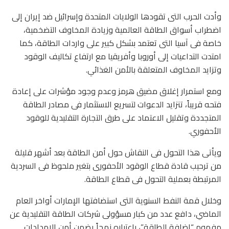
وأدت الحرب التى تقودها الولايات المتحدة وإسرائيل ضد إيران إلى
اضطراب أسواق الطاقة العالمية وزيادة المخاوف التضخمية،
خاصة فى آسيا التى تعتمد بشكل كبير على واردات الطاقة، كما
امتدت التداعيات إلى أوروبا وأفريقيا مع ارتفاع تكاليف الوقود
وتزايد المخاوف المتعلقة بالأمن الغذائي.
ومع استمرار إغلاق مضيق هرمز وعدم وجود مؤشرات على إعادة
فتحه قريباً، تتزايد الدعوات لتسريع الاستثمار فى مصادر الطاقة
المتجددة وتقليل الاعتماد على طرق التجارة التقليدية للوقود
الأحفوري.
ويأتى هذا التحول فى النقاش حول أمن الطاقة بعد أشهر قليلة
من ترحيب قادة قطاع الوقود الأحفورى بتغير ملحوظ فى السردية
المرتبطة بعملية التحول فى قطاع الطاقة.
وخلال قمة النفط السنوية التى استضافتها الإمارات أواخر العام
الماضي، دافع عدد من كبار مسؤولى شركات الطاقة التقليدية عن
مفهوم “إضافة الطاقة”، باعتباره نهجاً يضمن أمن الإمدادات