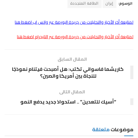
الوسوم:
إيران
الطاقة المتجددة
لمتابعة أخر الأخبار والتحليلات من جريدة البورصة عبر واتس اب اضغط هنا
لمتابعة أخر الأخبار والتحليلات من جريدة البورصة عبر التليجرام اضغط هنا
المقال السابق
كاريشما فاسواني تكتب: هل أصبحت فيتنام نموذجًا
للنجاة بين أمريكا والصين؟
المقال التالى
“أسيك للتعدين” .. استحواذ جديد يدفع النمو
موضوعات
متعلقة