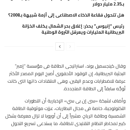
بـ2.35 مليار دولار
هل تتحول فقاعة الذكاء الاصطناعى إلى أزمة شبيهة بـ2008؟
رئيس “إنيوس” يحذر: إغلاق بحر الشمال يكلف الخزانة
البريطانية المليارات ويعرقل الثروة الوطنية
وقال كينجسميل بوند، استراتيجى الطاقة فى مؤسسة “إمبر”
البحثية البريطانية، إن الوقود الأحفورى أصبح اليوم المصدر الأكثر
عرضة للاضطرابات وعدم اليقين، وهى الانتقادات ذاتها التى كانت
تُوجَّه سابقاً إلى الطاقة المتجددة.
وأضاف لشبكة «سى إن بى سي» الإخبارية أن التطورات
التكنولوجية، خاصة فى مجال البطاريات، عززت موثوقية الطاقة
الشمسية وطاقة الرياح، مشيراً إلى أن أوروبا لا تزال معرضة بشكل
كبير لمخاطر النظام التقليدى للطاقة، ما يستدعى تسريع التحول