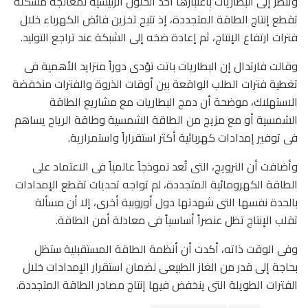
وتُنظر إلى البطاريات باعتبارها أحد الحلول الرئيسية لمعالجة مشكلة
تقطع إنتاج الطاقة المتجددة، إذ تتيح تخزين فائض الكهرباء خلال
فترات ارتفاع الإنتاج، ثم إعادة ضخه إلى الشبكة عند تراجع التوليد.
وقالت فارتدال إن البطاريات باتت تؤدى دوراً متزايد الأهمية فى
تغطية فترات الطلب الواقعة بين أوقات الذروة والفترات منخفضة
الاستهلاك، موضحة أن دمج البطاريات مع مشاريع الطاقة
الشمسية أو مع مزيج من الطاقة الشمسية وطاقة الرياح يساهم
فى توفير إمدادات كهربائية أكثر استقراراً واستمرارية.
وأضافت أن النرويج، التى تُعد نموذجاً عالمياً فى الاعتماد على
الطاقة الكهرومائية المتجددة، لم تواجه تحديات تقطع الإمدادات
بالحدة نفسها التى شهدتها دول أوروبية أخرى، إلا أن مسألة
تقلب الإنتاج تظل عنصراً أساسياً فى معادلة أمن الطاقة.
وفى الوقت ذاته، أكدت أن أنظمة الطاقة المستقبلية ستظل
بحاجة إلى قدر من الغاز الطبيعى لضمان استقرار الإمدادات خلال
الفترات الطويلة التى ينخفض فيها إنتاج مصادر الطاقة المتجددة.